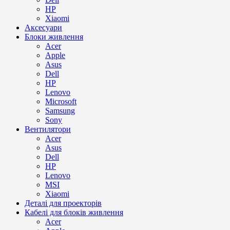
HP
Xiaomi
Аксесуари
Блоки живлення
Acer
Apple
Asus
Dell
HP
Lenovo
Microsoft
Samsung
Sony
Вентилятори
Acer
Asus
Dell
HP
Lenovo
MSI
Xiaomi
Деталі для проекторів
Кабелі для блоків живлення
Acer