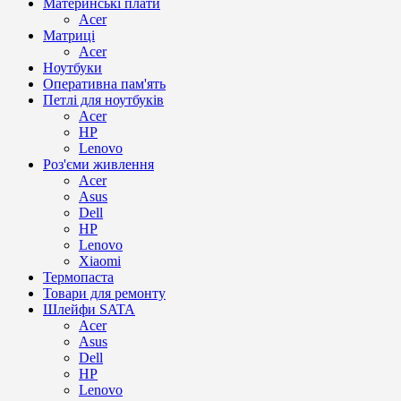
Материнські плати
Acer
Матриці
Acer
Ноутбуки
Оперативна пам'ять
Петлі для ноутбуків
Acer
HP
Lenovo
Роз'єми живлення
Acer
Asus
Dell
HP
Lenovo
Xiaomi
Термопаста
Товари для ремонту
Шлейфи SATA
Acer
Asus
Dell
HP
Lenovo