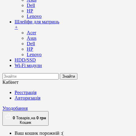
Dell
HP
Lenovo
Шлейфи для матриць
+
Acer
Asus
Dell
HP
Lenovo
HDD/SSD
Wi-Fi модули
Знайти
Кабінет
Реєстрація
Авторизація
Уподобання
0
Товарів,
на
0
грн
Кошик
Ваш кошик порожній :(