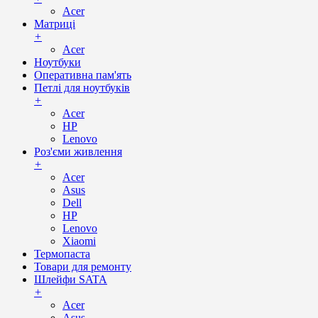
Acer
Матриці
+
Acer
Ноутбуки
Оперативна пам'ять
Петлі для ноутбуків
+
Acer
HP
Lenovo
Роз'єми живлення
+
Acer
Asus
Dell
HP
Lenovo
Xiaomi
Термопаста
Товари для ремонту
Шлейфи SATA
+
Acer
Asus