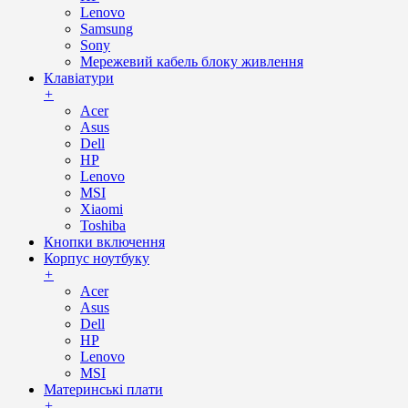
Lenovo
Samsung
Sony
Мережевий кабель блоку живлення
Клавіатури
+
Acer
Asus
Dell
HP
Lenovo
MSI
Xiaomi
Toshiba
Кнопки включення
Корпус ноутбуку
+
Acer
Asus
Dell
HP
Lenovo
MSI
Материнські плати
+