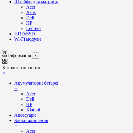
Шлейфи для матриць
Acer
Asus
Dell
HP
Lenovo
HDD/SSD
Wi-Fi модули
Інформація
×
Каталог запчастин
×
Акумуляторні батареї
+
Acer
Dell
HP
Xiaomi
Аксесуари
Блоки живлення
+
Acer