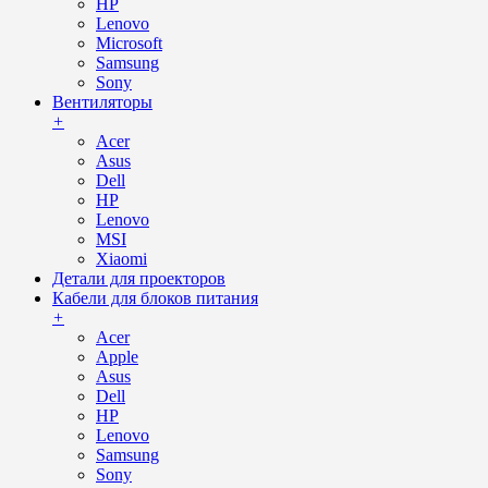
HP
Lenovo
Microsoft
Samsung
Sony
Вентиляторы
+
Acer
Asus
Dell
HP
Lenovo
MSI
Xiaomi
Детали для проекторов
Кабели для блоков питания
+
Acer
Apple
Asus
Dell
HP
Lenovo
Samsung
Sony