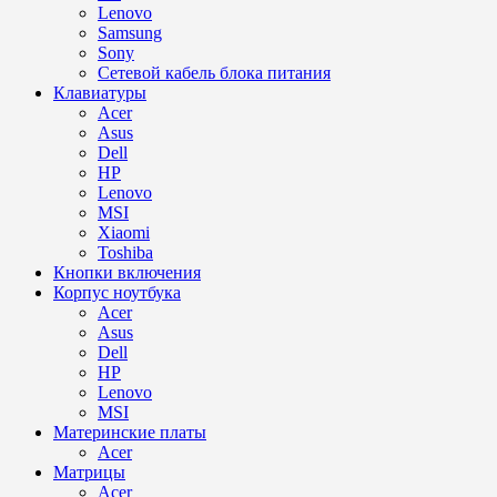
Lenovo
Samsung
Sony
Сетевой кабель блока питания
Клавиатуры
Acer
Asus
Dell
HP
Lenovo
MSI
Xiaomi
Toshiba
Кнопки включения
Корпус ноутбука
Acer
Asus
Dell
HP
Lenovo
MSI
Материнские платы
Acer
Матрицы
Acer