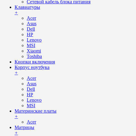
Сетевой кабель блока питания
Клавиатуры
+
Acer
Asus
Dell
HP
Lenovo
MSI
Xiaomi
Toshiba
Кнопки включения
Корпус ноутбука
+
Acer
Asus
Dell
HP
Lenovo
MSI
Материнские платы
+
Acer
Матрицы
+