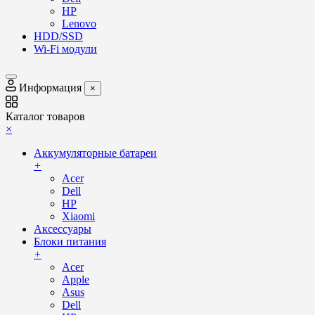
HP
Lenovo
HDD/SSD
Wi-Fi модули
Информация
×
Каталог товаров
×
Аккумуляторные батареи
+
Acer
Dell
HP
Xiaomi
Аксессуары
Блоки питания
+
Acer
Apple
Asus
Dell