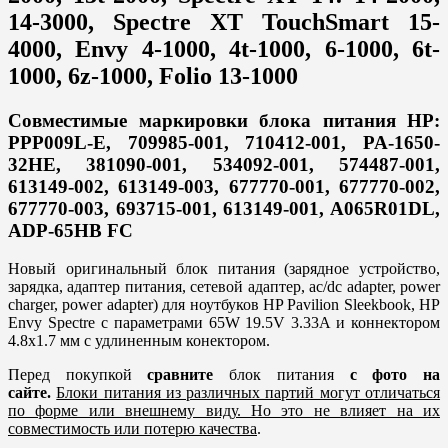
14-3000, Spectre XT TouchSmart 15-
4000, Envy 4-1000, 4t-1000, 6-1000, 6t-
1000, 6z-1000, Folio 13-1000
Совместимые маркировки блока питания HP:
PPP009L-E, 709985-001, 710412-001, PA-1650-
32HE, 381090-001, 534092-001, 574487-001,
613149-002, 613149-003, 677770-001, 677770-002,
677770-003, 693715-001, 613149-001, A065R01DL,
ADP-65HB FC
Новый оригинальный блок питания (зарядное устройство,
зарядка, адаптер питания, сетевой адаптер, ac/dc adapter, power
charger, power adapter) для ноутбуков HP Pavilion Sleekbook, HP
Envy Spectre с параметрами 65W 19.5V 3.33A и коннектором
4.8х1.7 мм с удлиненным конектором.
Перед покупкой
сравните
блок питания
с фото на
сайте.
Блоки питания из различных партий могут отличаться
по форме или внешнему виду. Но это не влияет на их
совместимость или потерю качества
.