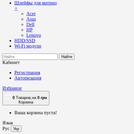
Шлейфы для матриц
+
Acer
Asus
Dell
HP
Lenovo
HDD/SSD
Wi-Fi модули
Найти
Кабинет
Регистрация
Авторизация
Избраное
0
Tоваров,
на
0
грн
Корзина
Ваша корзина пуста!
Язык
Рус
Укр