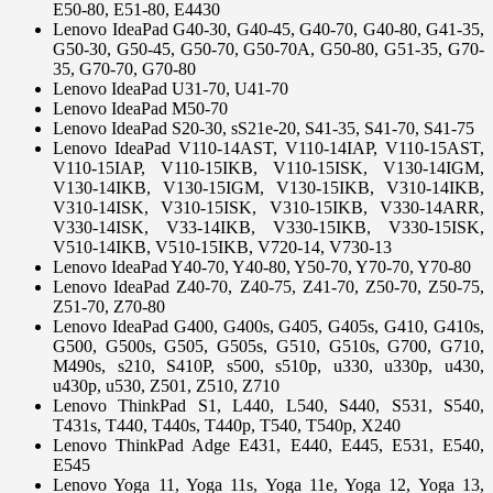
E50-80, E51-80, E4430
Lenovo IdeaPad G40-30, G40-45, G40-70, G40-80, G41-35,
G50-30, G50-45, G50-70, G50-70A, G50-80, G51-35, G70-
35, G70-70, G70-80
Lenovo IdeaPad U31-70, U41-70
Lenovo IdeaPad M50-70
Lenovo IdeaPad S20-30, sS21e-20, S41-35, S41-70, S41-75
Lenovo IdeaPad V110-14AST, V110-14IAP, V110-15AST,
V110-15IAP, V110-15IKB, V110-15ISK, V130-14IGM,
V130-14IKB, V130-15IGM, V130-15IKB, V310-14IKB,
V310-14ISK, V310-15ISK, V310-15IKB, V330-14ARR,
V330-14ISK, V33-14IKB, V330-15IKB, V330-15ISK,
V510-14IKB, V510-15IKB, V720-14, V730-13
Lenovo IdeaPad Y40-70, Y40-80, Y50-70, Y70-70, Y70-80
Lenovo IdeaPad Z40-70, Z40-75, Z41-70, Z50-70, Z50-75,
Z51-70, Z70-80
Lenovo IdeaPad G400, G400s, G405, G405s, G410, G410s,
G500, G500s, G505, G505s, G510, G510s, G700, G710,
M490s, s210, S410P, s500, s510p, u330, u330p, u430,
u430p, u530, Z501, Z510, Z710
Lenovo ThinkPad S1, L440, L540, S440, S531, S540,
T431s, T440, T440s, T440p, T540, T540p, X240
Lenovo ThinkPad Adge E431, E440, E445, E531, E540,
E545
Lenovo Yoga 11, Yoga 11s, Yoga 11e, Yoga 12, Yoga 13,