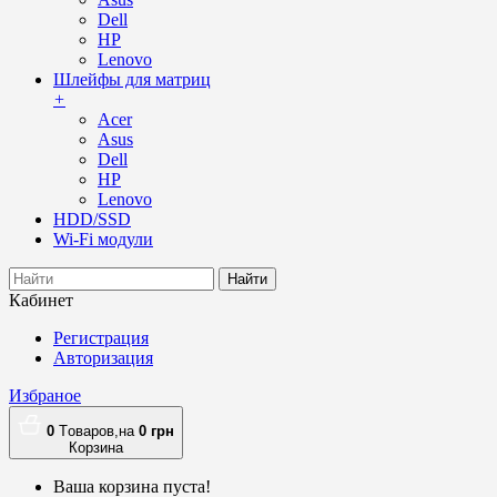
Dell
HP
Lenovo
Шлейфы для матриц
+
Acer
Asus
Dell
HP
Lenovo
HDD/SSD
Wi-Fi модули
Найти
Кабинет
Регистрация
Авторизация
Избраное
0
Tоваров,
на
0
грн
Корзина
Ваша корзина пуста!