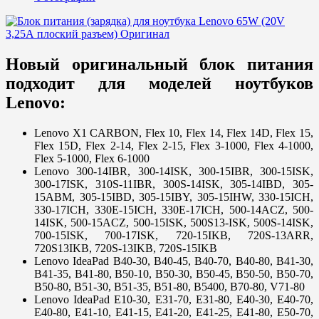
Новый оригинальный блок питания
подходит для моделей ноутбуков
Lenovo:
Lenovo X1 CARBON, Flex 10, Flex 14, Flex 14D, Flex 15,
Flex 15D, Flex 2-14, Flex 2-15, Flex 3-1000, Flex 4-1000,
Flex 5-1000, Flex 6-1000
Lenovo 300-14IBR, 300-14ISK, 300-15IBR, 300-15ISK,
300-17ISK, 310S-11IBR, 300S-14ISK, 305-14IBD, 305-
15ABM, 305-15IBD, 305-15IBY, 305-15IHW, 330-15ICH,
330-17ICH, 330E-15ICH, 330E-17ICH, 500-14ACZ, 500-
14ISK, 500-15ACZ, 500-15ISK, 500S13-ISK, 500S-14ISK,
700-15ISK, 700-17ISK, 720-15IKB, 720S-13ARR,
720S13IKB, 720S-13IKB, 720S-15IKB
Lenovo IdeaPad B40-30, B40-45, B40-70, B40-80, B41-30,
B41-35, B41-80, B50-10, B50-30, B50-45, B50-50, B50-70,
B50-80, B51-30, B51-35, B51-80, B5400, B70-80, V71-80
Lenovo IdeaPad E10-30, E31-70, E31-80, E40-30, E40-70,
E40-80, E41-10, E41-15, E41-20, E41-25, E41-80, E50-70,