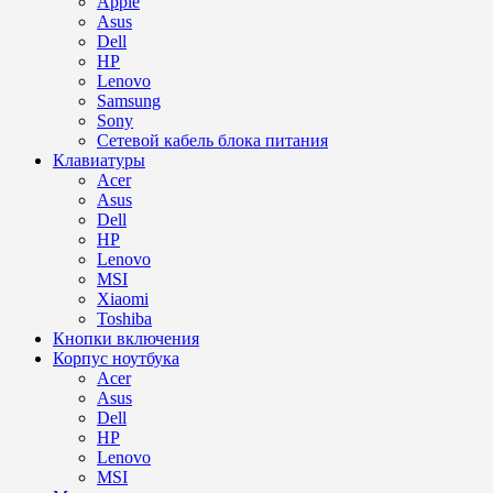
Apple
Asus
Dell
HP
Lenovo
Samsung
Sony
Сетевой кабель блока питания
Клавиатуры
Acer
Asus
Dell
HP
Lenovo
MSI
Xiaomi
Toshiba
Кнопки включения
Корпус ноутбука
Acer
Asus
Dell
HP
Lenovo
MSI