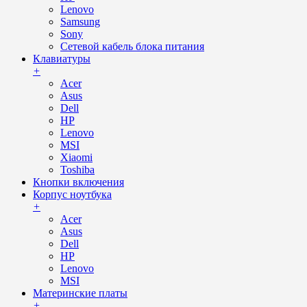
Lenovo
Samsung
Sony
Сетевой кабель блока питания
Клавиатуры
+
Acer
Asus
Dell
HP
Lenovo
MSI
Xiaomi
Toshiba
Кнопки включения
Корпус ноутбука
+
Acer
Asus
Dell
HP
Lenovo
MSI
Материнские платы
+