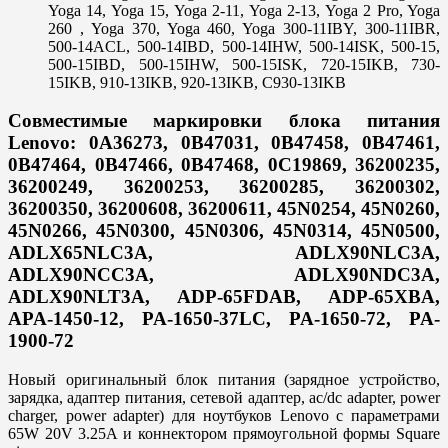
Yoga 14, Yoga 15, Yoga 2-11, Yoga 2-13, Yoga 2 Pro, Yoga
260 , Yoga 370, Yoga 460, Yoga 300-11IBY, 300-11IBR,
500-14ACL, 500-14IBD, 500-14IHW, 500-14ISK, 500-15,
500-15IBD, 500-15IHW, 500-15ISK, 720-15IKB, 730-
15IKB, 910-13IKB, 920-13IKB, C930-13IKB
Совместимые маркировки блока питания
Lenovo: 0A36273, 0B47031, 0B47458, 0B47461,
0B47464, 0B47466, 0B47468, 0C19869, 36200235,
36200249, 36200253, 36200285, 36200302,
36200350, 36200608, 36200611, 45N0254, 45N0260,
45N0266, 45N0300, 45N0306, 45N0314, 45N0500,
ADLX65NLC3A, ADLX90NLC3A,
ADLX90NCC3A, ADLX90NDC3A,
ADLX90NLT3A, ADP-65FDAB, ADP-65XBA,
APA-1450-12, PA-1650-37LC, PA-1650-72, PA-
1900-72
Новый оригинальный блок питания (зарядное устройство,
зарядка, адаптер питания, сетевой адаптер, ac/dc adapter, power
charger, power adapter) для ноутбуков Lenovo с параметрами
65W 20V 3.25A и коннектором прямоугольной формы Square