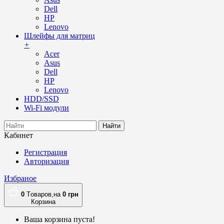
Dell
HP
Lenovo
Шлейфы для матриц
+
Acer
Asus
Dell
HP
Lenovo
HDD/SSD
Wi-Fi модули
Найти
Кабинет
Регистрация
Авторизация
Избраное
0
Tоваров,
на
0
грн
Корзина
Ваша корзина пуста!