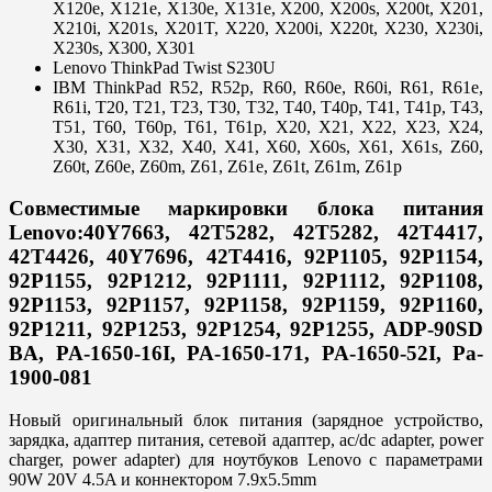
X120e, X121e, X130e, X131e, X200, X200s, X200t, X201,
X210i, X201s, X201T, X220, X200i, X220t, X230, X230i,
X230s, X300, X301
Lenovo ThinkPad Twist S230U
IBM ThinkPad R52, R52p, R60, R60e, R60i, R61, R61e,
R61i, T20, T21, T23, T30, T32, T40, T40p, T41, T41p, T43,
T51, T60, T60p, T61, T61p, X20, X21, X22, X23, X24,
X30, X31, X32, X40, X41, X60, X60s, X61, X61s, Z60,
Z60t, Z60e, Z60m, Z61, Z61e, Z61t, Z61m, Z61p
Совместимые маркировки блока питания
Lenovo:40Y7663, 42T5282, 42T5282, 42T4417,
42T4426, 40Y7696, 42T4416, 92P1105, 92P1154,
92P1155, 92P1212, 92P1111, 92P1112, 92P1108,
92P1153, 92P1157, 92P1158, 92P1159, 92P1160,
92P1211, 92P1253, 92P1254, 92P1255, ADP-90SD
BA, PA-1650-16I, PA-1650-171, PA-1650-52I, Pa-
1900-081
Новый оригинальный блок питания (зарядное устройство,
зарядка, адаптер питания, сетевой адаптер, ac/dc adapter, power
charger, power adapter) для ноутбуков Lenovo с параметрами
90W 20V 4.5A и коннектором 7.9х5.5mm