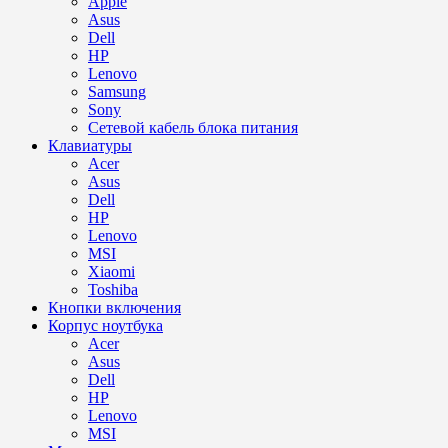
Apple
Asus
Dell
HP
Lenovo
Samsung
Sony
Сетевой кабель блока питания
Клавиатуры
Acer
Asus
Dell
HP
Lenovo
MSI
Xiaomi
Toshiba
Кнопки включения
Корпус ноутбука
Acer
Asus
Dell
HP
Lenovo
MSI