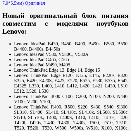
Новый оригинальный блок питания
совместим с моделями ноутбуков
Lenovo:
Lenovo IdeaPad B430, B450, B490, B490s, B580, B590,
B4400, B4400s, B4450s
Lenovo IdeaPad V580, V580С, V580A
Lenovo IdeaPad G465, G565
Lenovo IdeaPad M490, M495
Lenovo ThinkPad Edge 13, Edge 14, Edge 15
Lenovo ThinkPad Edge E120, E125, E145, E220s, E320,
E325, E420, E420S, E425, E520, E525, E530, E535, E545,
E4325, L330, L400, L410, L412, L420, L421, L430, L510,
L512, L520, L530
Lenovo ThinkPad 3000 C100, C200, N100, N200, N440,
V100, V200, Y100,
Lenovo ThinkPad R400, R500, S220, S430, S540, Sl300,
SL310, SL400, SL410, SL410c, SL410k, SL500, SL500c,
Sl510, SL510k, T400, T400S, T410, T410i, T410s, T420,
T420i, T420s, T430, T430i, T430s, T500, T510, T510i,
T520, T520i, T530, W500, W500s, W510, X100, X100e,