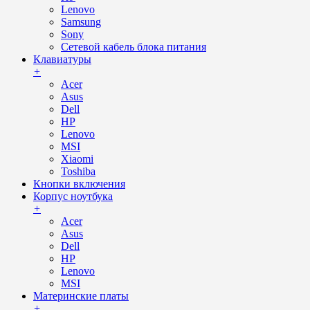
Lenovo
Samsung
Sony
Сетевой кабель блока питания
Клавиатуры
+
Acer
Asus
Dell
HP
Lenovo
MSI
Xiaomi
Toshiba
Кнопки включения
Корпус ноутбука
+
Acer
Asus
Dell
HP
Lenovo
MSI
Материнские платы
+