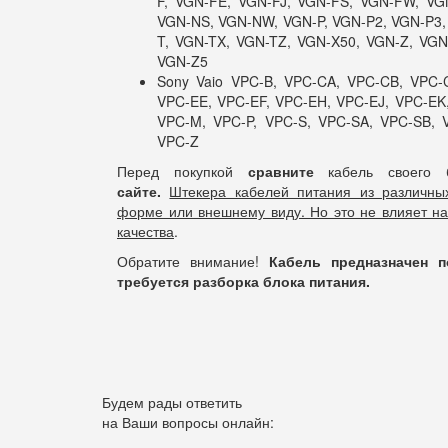
F, VGN-FE, VGN-FJ, VGN-FS, VGN-FW, VG
VGN-NS, VGN-NW, VGN-P, VGN-P2, VGN-P3,
T, VGN-TX, VGN-TZ, VGN-X50, VGN-Z, VGN
VGN-Z5
Sony Vaio VPC-B, VPC-CA, VPC-CB, VPC-
VPC-EE, VPC-EF, VPC-EH, VPC-EJ, VPC-EK,
VPC-M, VPC-P, VPC-S, VPC-SA, VPC-SB, 
VPC-Z
Перед покупкой
сравните
кабель своего 
сайте.
Штекера кабелей питания из различны
форме или внешнему виду. Но это не влияет на
качества
.
Обратите внимание!
Кабель предназначен п
требуется разборка блока питания.
Будем рады ответить
на Ваши вопросы онлайн: