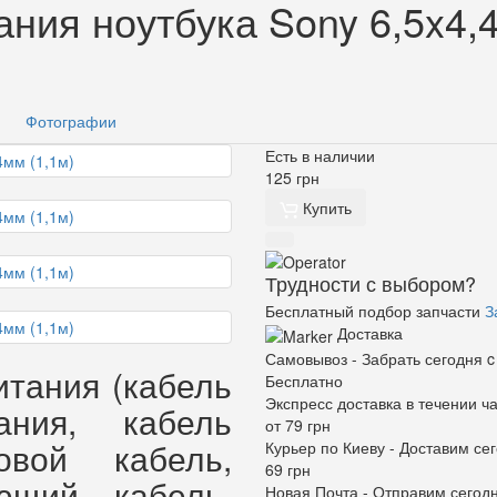
ания ноутбука Sony 6,5x4,
Фотографии
Есть в наличии
125
грн
Купить
Трудности с выбором?
Бесплатный подбор запчасти
З
Доставка
Самовывоз -
Забрать сегодня c
итания (кабель
Бесплатно
Экспресс доставка в течении ча
ания, кабель
от 79 грн
овой кабель,
Курьер по Киеву -
Доставим сег
69 грн
ющий кабель,
Новая Почта -
Отправим сегод