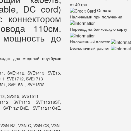
от 40 грн
able, DC cord)
Оплата
с коннектором
Наличными при получении
овода 110см.
Перевод на банковскую карту
 мощность до
Наложенный платеж
Безналичный расчет
ходит для моделей ноутбуков
11, SVE1412, SVE1413, SVE15,
11, SVE1712, SVE1713
521, SVF1531, SVF1532,
313, SVS15, SVS1511
112, SVT1113, SVT11216ST,
, SVT1121B4E, SVT11211C4E,
, VGN-BZ, VGN-C, VGN-CS, VGN-