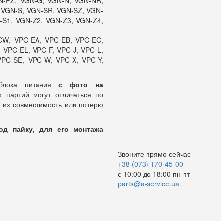
N-FZ, VGN-G, VGN-N, VGN-NR,
 VGN-S, VGN-SR, VGN-SZ, VGN-
-S1, VGN-Z2, VGN-Z3, VGN-Z4,
CW, VPC-EA, VPC-EB, VPC-EC,
 VPC-EL, VPC-F, VPC-J, VPC-L,
VPC-SE, VPC-W, VPC-X, VPC-Y,
блока питания
с фото на
х партий могут отличаться по
 их совместимость или потерю
од пайку, для его монтажа
Звоните прямо сейчас
+38 (073) 170-45-00
с 10:00 до 18:00 пн-пт
parts@a-service.ua