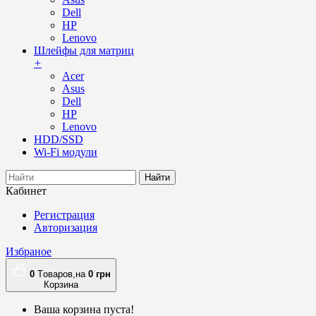
Dell
HP
Lenovo
Шлейфы для матриц
+
Acer
Asus
Dell
HP
Lenovo
HDD/SSD
Wi-Fi модули
Найти
Кабинет
Регистрация
Авторизация
Избраное
0
Tоваров,
на
0
грн
Корзина
Ваша корзина пуста!