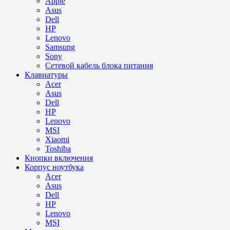
Apple
Asus
Dell
HP
Lenovo
Samsung
Sony
Сетевой кабель блока питания
Клавиатуры
Acer
Asus
Dell
HP
Lenovo
MSI
Xiaomi
Toshiba
Кнопки включения
Корпус ноутбука
Acer
Asus
Dell
HP
Lenovo
MSI