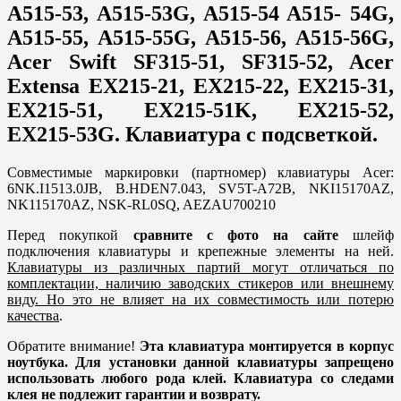
A515-53, A515-53G, A515-54 A515- 54G,
A515-55, A515-55G, A515-56, A515-56G,
Acer Swift SF315-51, SF315-52, Acer
Extensa EX215-21, EX215-22, EX215-31,
EX215-51, EX215-51K, EX215-52,
EX215-53G. Клавиатура с подсветкой.
Совместимые маркировки (партномер) клавиатуры Acer:
6NK.I1513.0JB, B.HDEN7.043, SV5T-A72B, NKI15170AZ,
NK115170AZ, NSK-RL0SQ, AEZAU700210
Перед покупкой
сравните с фото на сайте
шлейф
подключения клавиатуры и крепежные элементы на ней.
Клавиатуры из различных партий могут отличаться по
комплектации, наличию заводских стикеров или внешнему
виду. Но это не влияет на их совместимость или потерю
качества
.
Обратите внимание!
Эта клавиатура монтируется в корпус
ноутбука. Для установки данной клавиатуры запрещено
использовать любого рода клей. Клавиатура со следами
клея не подлежит гарантии и возврату.