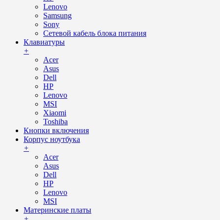
Lenovo
Samsung
Sony
Сетевой кабель блока питания
Клавиатуры
+
Acer
Asus
Dell
HP
Lenovo
MSI
Xiaomi
Toshiba
Кнопки включения
Корпус ноутбука
+
Acer
Asus
Dell
HP
Lenovo
MSI
Материнские платы
+