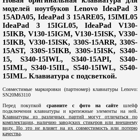
моделей ноутбуков Lenovo IdeaPad 3
15ADA05, IdeaPad 3 15ARE05, 15IML05
IdeaPad 3 15IGL05, IdeaPad V130-
15IKB, V130-15IGM, V130-15ISK, V330-
15IKB, V330-15ISK, 330S-15ARR, 330S-
15AST, 330S-15IKB, 330S-15ISK, S340-
15, S340-15IWL, S340-15API, S340-
15IML, S340-15IIL, S540-15IWL, S540-
15IML. Клавиатура с подсветкой.
Совместимые маркировки (партномер) клавиатуры Lenovo:
SN20M63110
Перед покупкой
сравните с фото на сайте
шлейф
подключения клавиатуры и крепежные элементы на ней.
Клавиатуры из различных партий могут отличаться по
комплектации, наличию заводских стикеров или внешнему
виду. Но это не влияет на их совместимость или потерю
качества
.