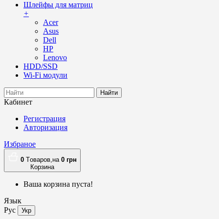
Шлейфы для матриц
+
Acer
Asus
Dell
HP
Lenovo
HDD/SSD
Wi-Fi модули
Найти
Кабинет
Регистрация
Авторизация
Избраное
0
Tоваров,
на
0
грн
Корзина
Ваша корзина пуста!
Язык
Рус
Укр