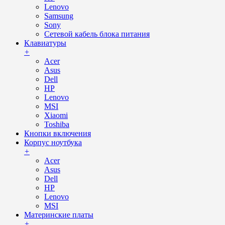
Lenovo
Samsung
Sony
Сетевой кабель блока питания
Клавиатуры
+
Acer
Asus
Dell
HP
Lenovo
MSI
Xiaomi
Toshiba
Кнопки включения
Корпус ноутбука
+
Acer
Asus
Dell
HP
Lenovo
MSI
Материнские платы
+