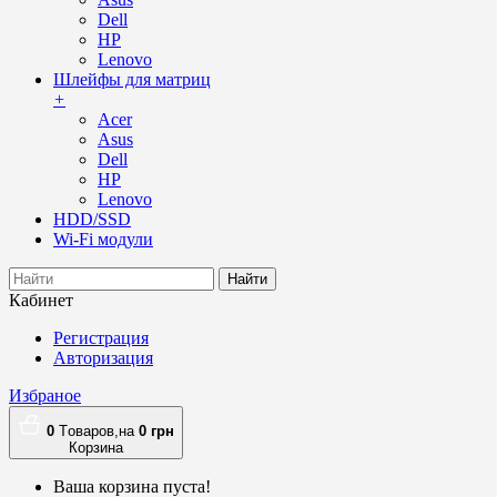
Dell
HP
Lenovo
Шлейфы для матриц
+
Acer
Asus
Dell
HP
Lenovo
HDD/SSD
Wi-Fi модули
Найти
Кабинет
Регистрация
Авторизация
Избраное
0
Tоваров,
на
0
грн
Корзина
Ваша корзина пуста!