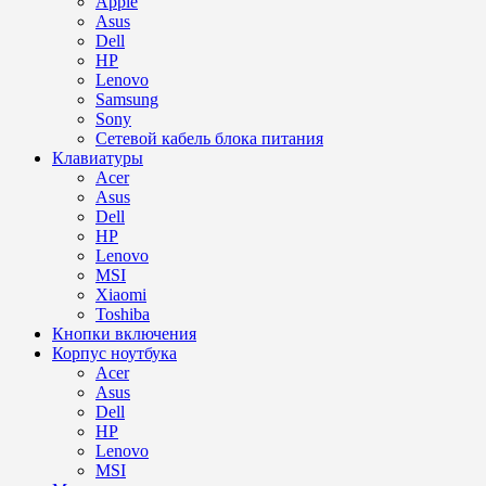
Apple
Asus
Dell
HP
Lenovo
Samsung
Sony
Сетевой кабель блока питания
Клавиатуры
Acer
Asus
Dell
HP
Lenovo
MSI
Xiaomi
Toshiba
Кнопки включения
Корпус ноутбука
Acer
Asus
Dell
HP
Lenovo
MSI