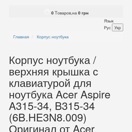
0
Tоваров,
на
0
грн
Язык
Рус
Укр
Главная
Корпус ноутбука
Корпус ноутбука /
верхняя крышка с
клавиатурой для
ноутбука Acer Aspire
A315-34, B315-34
(6B.HE3N8.009)
Оригинал от Acer