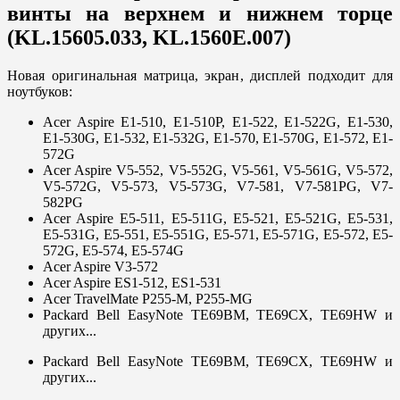
винты на верхнем и нижнем торце
(KL.15605.033, KL.1560E.007)
Новая оригинальная матрица, экран, дисплей подходит для
ноутбуков:
Acer Aspire E1-510, E1-510P, E1-522, E1-522G, E1-530,
E1-530G, E1-532, E1-532G, E1-570, E1-570G, E1-572, E1-
572G
Acer Aspire V5-552, V5-552G, V5-561, V5-561G, V5-572,
V5-572G, V5-573, V5-573G, V7-581, V7-581PG, V7-
582PG
Acer Aspire E5-511, E5-511G, E5-521, E5-521G, E5-531,
E5-531G, E5-551, E5-551G, E5-571, E5-571G, E5-572, E5-
572G, E5-574, E5-574G
Acer Aspire V3-572
Acer Aspire ES1-512, ES1-531
Acer TravelMate P255-M, P255-MG
Packard Bell EasyNote TE69BM, TE69CX, TE69HW и
других...
Packard Bell EasyNote TE69BM, TE69CX, TE69HW и
других...