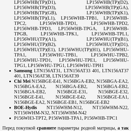
LP156WHB(TP)(D1), LP156WHB(TP)(D2),
LP156WHB(TP)(D3), LP156WHB(TP)(GA),
LP156WHB(TP)(GB), LP156WHB(TP)(K1),
LP156WHB(TP)(L1), LP156WHB-TPB1, LP156WHB-
TPC2, LP156WHB-TPD1, LP156WHB-TPD2,
LP156WHB-TPD3, LP156WHB-TPGA, LP156WHB-
TPGB, LP156WHB-TPK1, LP156WHB-TPL1,
LP156WHU(TP)(A1), LP156WHU(TP)(B1),
LP156WHU(TP)(B2), LP156WHU(TP)(D1),
LP156WHU(TP)(E1), LP156WHU(TP)(H1), LP156WHU-
TPA1, LP156WHU-TPB1, LP156WHU-TPB2,
LP156WHU-TPD1, LP156WHU-TPE1, LP156WHU-
TPG1, LP156WHU-TPG1, LP156WHU-TPH1
Samsung
LTN156AT31, LTN156AT33 401, LTN156AT37
401, LTN156AT38, LTN156AT39
Chi Mei
N156BGE-E41, N156BGA-EB2, N156BGA-EA2,
N156BGA-EA2, N156BGA-EB2, N156BGA-EB2,
N156BGA-EB2, N156BGE-E31, N156BGE-E32,
N156BGE-E41, N156BGE-E42, N156BGE-EA1,
N156BGE-EA2, N156BGE-EB1, N156BGE-EB2
BOE-Hydis
NT156WHM-N12, NT156WHM-N22,
NT156WHM-N32, NT156WHM-N42
P156WH3-TPT2, P156WHB-TPA1, P156WHB-TPC1
Перед покупкой
сравните
параметры родной матрицы,
а так