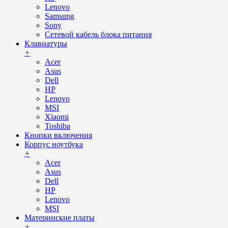
Lenovo
Samsung
Sony
Сетевой кабель блока питания
Клавиатуры
+
Acer
Asus
Dell
HP
Lenovo
MSI
Xiaomi
Toshiba
Кнопки включения
Корпус ноутбука
+
Acer
Asus
Dell
HP
Lenovo
MSI
Материнские платы
+