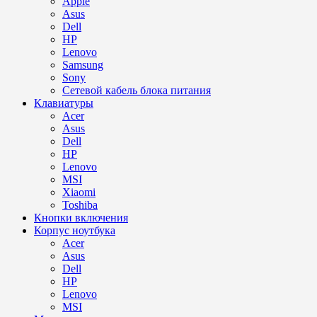
Apple
Asus
Dell
HP
Lenovo
Samsung
Sony
Сетевой кабель блока питания
Клавиатуры
Acer
Asus
Dell
HP
Lenovo
MSI
Xiaomi
Toshiba
Кнопки включения
Корпус ноутбука
Acer
Asus
Dell
HP
Lenovo
MSI