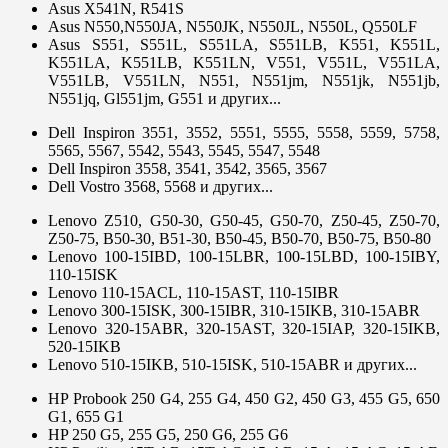
Asus X541N, R541S
Asus N550,N550JA, N550JK, N550JL, N550L, Q550LF
Asus S551, S551L, S551LA, S551LB, K551, K551L,
K551LA, K551LB, K551LN, V551, V551L, V551LA,
V551LB, V551LN, N551, N551jm, N551jk, N551jb,
N551jq, Gl551jm, G551 и других...
Dell Inspiron 3551, 3552, 5551, 5555, 5558, 5559, 5758,
5565, 5567, 5542, 5543, 5545, 5547, 5548
Dell Inspiron 3558, 3541, 3542, 3565, 3567
Dell Vostro 3568, 5568 и других...
Lenovo Z510, G50-30, G50-45, G50-70, Z50-45, Z50-70,
Z50-75, B50-30, B51-30, B50-45, B50-70, B50-75, B50-80
Lenovo 100-15IBD, 100-15LBR, 100-15LBD, 100-15IBY,
110-15ISK
Lenovo 110-15ACL, 110-15AST, 110-15IBR
Lenovo 300-15ISK, 300-15IBR, 310-15IKB, 310-15ABR
Lenovo 320-15ABR, 320-15AST, 320-15IAP, 320-15IKB,
520-15IKB
Lenovo 510-15IKB, 510-15ISK, 510-15ABR и других...
HP Probook 250 G4, 255 G4, 450 G2, 450 G3, 455 G5, 650
G1, 655 G1
HP 250 G5, 255 G5, 250 G6, 255 G6