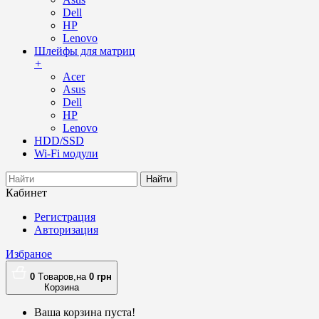
Dell
HP
Lenovo
Шлейфы для матриц
+
Acer
Asus
Dell
HP
Lenovo
HDD/SSD
Wi-Fi модули
Найти
Кабинет
Регистрация
Авторизация
Избраное
0
Tоваров,
на
0
грн
Корзина
Ваша корзина пуста!