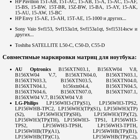
HP Pavilion 15T-AB, 15T-AC, 15-AB, 15-A, 15-AC, 15-AF,
15-BS, 15-BW, 15T-BR, 15Z-BW, 15-BA, 15-AY, 15-AK,
15-AU, 15-AW, 15-BC
HP Envy 15-AE, 15-AH, 15T-AE, 15-1000 и других...
Sony Vaio Svf153, Svf153a1rt, Svf153a1qt, Svf15314scw и
других...
Toshiba SATELLITE L50-C, C50-D, C55-D
Совместимые маркировки матриц для ноутбука:
AU Optronics
B156XTN03.1, B156XW04 V.8,
B156XW04 V.7, B156XTN04.0, B156XTN03.1,
B156XTN03.3, B156XTN03.5, B156XTN04.0,
B156XTN04.1, b156xtn04.4, B156XTN04.5,
B156XTN04.6, B156XTN07.0, B156XTN07.1,
B156XW04 V.7, B156XW04 V.8
LG-Philips
LP156WH3-(TP)(S1), LP156WH3-TPS2,
LP156WHB-TPC2, LP156WH3(TP)(S1), LP156WH3(TP)
(S2), LP156WH3(TP)(SH), LP156WH3(TP)(T2),
LP156WH3(TP)(TH), LP156WH3- TPS1, LP156WH3-
TPS2, LP156WH3-TPSH, LP156WH3-TPTH,
LP156WHB(TP)(A1), LP156WHB(TP)(B1),
LP156WHB(TP)(C1), LP156WHB(TP)(C2),