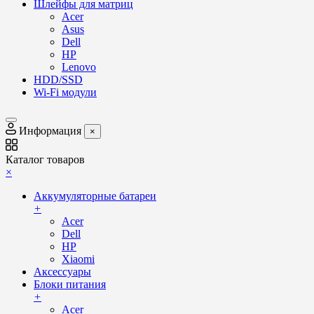
Шлейфы для матриц
Acer
Asus
Dell
HP
Lenovo
HDD/SSD
Wi-Fi модули
Информация
×
Каталог товаров
×
Аккумуляторные батареи
+
Acer
Dell
HP
Xiaomi
Аксессуары
Блоки питания
+
Acer