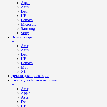
Apple
Asus
Dell
HP
Lenovo
Microsoft
Samsung
Sony
Вентиляторы
+
Acer
Asus
Dell
HP
Lenovo
MSI
Xiaomi
Детали для проекторов
Кабели для блоков питания
+
Acer
Apple
Asus
Dell
HP