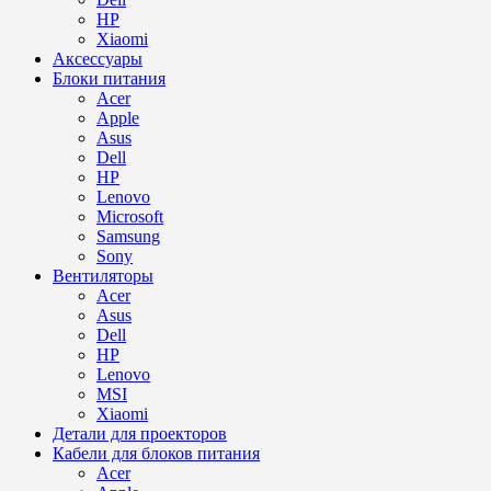
HP
Xiaomi
Аксессуары
Блоки питания
Acer
Apple
Asus
Dell
HP
Lenovo
Microsoft
Samsung
Sony
Вентиляторы
Acer
Asus
Dell
HP
Lenovo
MSI
Xiaomi
Детали для проекторов
Кабели для блоков питания
Acer