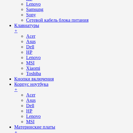
Lenovo
Samsung
Sony
Сетевой кабель блока питания
Клавиатуры
+
Acer
Asus
Dell
HP
Lenovo
MSI
Xiaomi
Toshiba
Кнопки включения
Корпус ноутбука
+
Acer
Asus
Dell
HP
Lenovo
MSI
Материнские платы
+