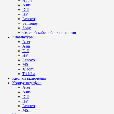
Apple
Asus
Dell
HP
Lenovo
Samsung
Sony
Сетевой кабель блока питания
Клавиатуры
Acer
Asus
Dell
HP
Lenovo
MSI
Xiaomi
Toshiba
Кнопки включения
Корпус ноутбука
Acer
Asus
Dell
HP
Lenovo
MSI