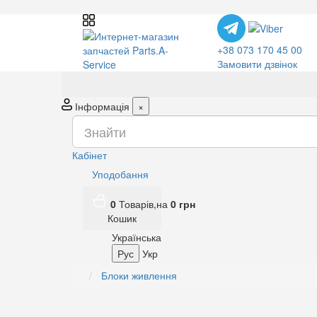
+38 073 170 45 00
Замовити дзвінок
Інформація
×
Кабінет
Уподобання
0
Товарів,
на
0
грн
Кошик
Українська
Рус
Укр
Блоки живлення