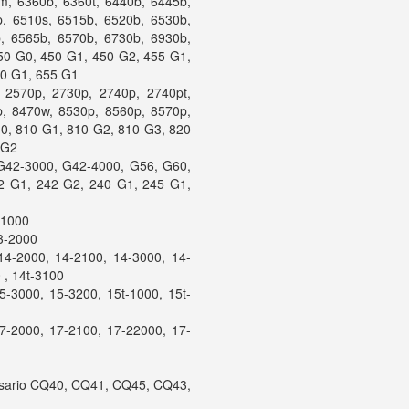
, 6360b, 6360t, 6440b, 6445b,
, 6510s, 6515b, 6520b, 6530b,
, 6565b, 6570b, 6730b, 6930b,
50 G0, 450 G1, 450 G2, 455 G1,
50 G1, 655 G1
 2570p, 2730p, 2740p, 2740pt,
, 8470w, 8530p, 8560p, 8570p,
0, 810 G1, 810 G2, 810 G3, 820
 G2
G42-3000, G42-4000, G56, G60,
2 G1, 242 G2, 240 G1, 245 G1,
-1000
3-2000
4-2000, 14-2100, 14-3000, 14-
 , 14t-3100
-3000, 15-3200, 15t-1000, 15t-
7-2000, 17-2100, 17-22000, 17-
sario CQ40, CQ41, CQ45, CQ43,