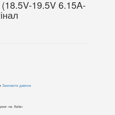
(18.5V-19.5V 6.15A-
інал
и
Замовити дзвінок
дини «м. Київ»