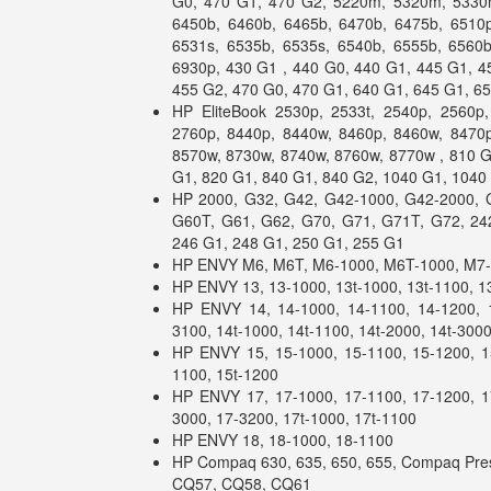
G0, 470 G1, 470 G2, 5220m, 5320m, 5330m
6450b, 6460b, 6465b, 6470b, 6475b, 6510p
6531s, 6535b, 6535s, 6540b, 6555b, 6560b
6930p, 430 G1 , 440 G0, 440 G1, 445 G1, 4
455 G2, 470 G0, 470 G1, 640 G1, 645 G1, 6
HP EliteBook 2530p, 2533t, 2540p, 2560p,
2760p, 8440p, 8440w, 8460p, 8460w, 8470p
8570w, 8730w, 8740w, 8760w, 8770w , 810 G
G1, 820 G1, 840 G1, 840 G2, 1040 G1, 1040
HP 2000, G32, G42, G42-1000, G42-2000, 
G60T, G61, G62, G70, G71, G71T, G72, 24
246 G1, 248 G1, 250 G1, 255 G1
HP ENVY M6, M6T, M6-1000, M6T-1000, M7
HP ENVY 13, 13-1000, 13t-1000, 13t-1100, 1
HP ENVY 14, 14-1000, 14-1100, 14-1200, 1
3100, 14t-1000, 14t-1100, 14t-2000, 14t-3000
HP ENVY 15, 15-1000, 15-1100, 15-1200, 15
1100, 15t-1200
HP ENVY 17, 17-1000, 17-1100, 17-1200, 1
3000, 17-3200, 17t-1000, 17t-1100
HP ENVY 18, 18-1000, 18-1100
HP Compaq 630, 635, 650, 655, Compaq Pre
CQ57, CQ58, CQ61