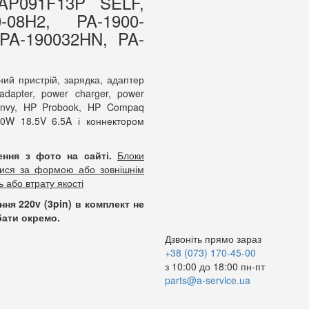
AP091F13P SELF,
0-08H2, PA-1900-
PA-190032HN, PA-
ий пристрій, зарядка, адаптер
dapter, power charger, power
 Envy, HP Probook, HP Compaq
20W 18.5V 6.5A і коннектором
лення
з фото на сайті.
Блоки
ятися за формою або зовнішнім
ь або втрату якості
я 220v (3pin) в комплект не
бати окремо.
Дзвоніть прямо зараз
+38 (073) 170-45-00
з 10:00 до 18:00 пн-пт
parts@a-service.ua