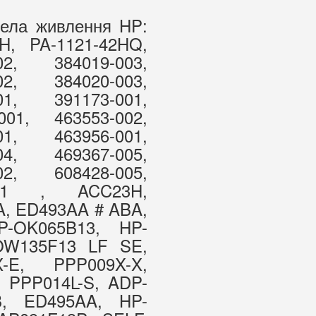
рела живлення HP:
H, PA-1121-42HQ,
02, 384019-003,
02, 384020-003,
01, 391173-001,
001, 463553-002,
01, 463956-001,
04, 469367-005,
02, 608428-005,
-001 , ACC23H,
, ED493AA # ABA,
-OK065B13, HP-
OW135F13 LF SE,
-E, PPP009X-X,
 PPP014L-S, ADP-
, ED495AA, HP-