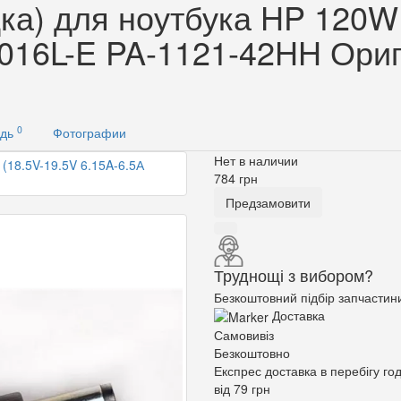
ка) для ноутбука HP 120W 
P016L-E PA-1121-42HH Ориг
0
ідь
Фотографии
Нет в наличии
784
грн
Предзамовити
Труднощі з вибором?
Безкоштовний підбір запчастин
Доставка
Самовивіз
Безкоштовно
Експрес доставка в перебігу го
від 79 грн