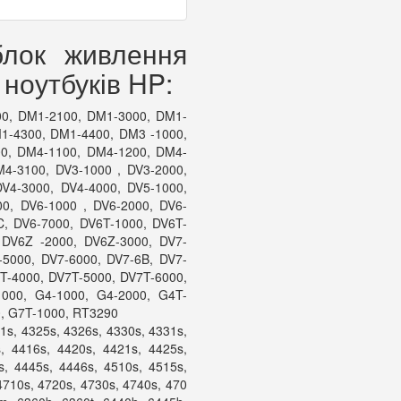
блок живлення
ноутбуків HP:
00, DM1-2100, DM1-3000, DM1-
1-4300, DM1-4400, DM3 -1000,
0, DM4-1100, DM4-1200, DM4-
4-3100, DV3-1000 , DV3-2000,
DV4-3000, DV4-4000, DV5-1000,
00, DV6-1000 , DV6-2000, DV6-
C, DV6-7000, DV6T-1000, DV6T-
 DV6Z -2000, DV6Z-3000, DV7-
-5000, DV7-6000, DV7-6B, DV7-
T-4000, DV7T-5000, DV7T-6000,
1000, G4-1000, G4-2000, G4T-
0, G7T-1000, RT3290
1s, 4325s, 4326s, 4330s, 4331s,
, 4416s, 4420s, 4421s, 4425s,
s, 4445s, 4446s, 4510s, 4515s,
4710s, 4720s, 4730s, 4740s, 470