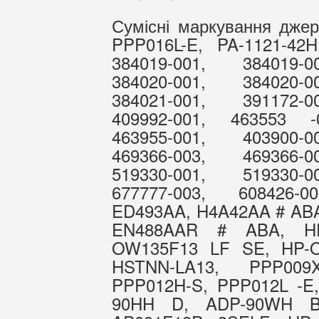
Сумісні маркування дже
PPP016L-E, PA-1121-42H
384019-001, 384019-0
384020-001, 384020-0
384021-001, 391172-0
409992-001, 463553 -
463955-001, 403900-0
469366-003, 469366-0
519330-001, 519330-0
677777-003, 608426
ED493AA, H4A42AA # ABA
EN488AAR # ABA, HP
OW135F13 LF SE, HP-
HSTNN-LA13, PPP009X
PPP012H-S, PPP012L -E,
90HH D, ADP-90WH B