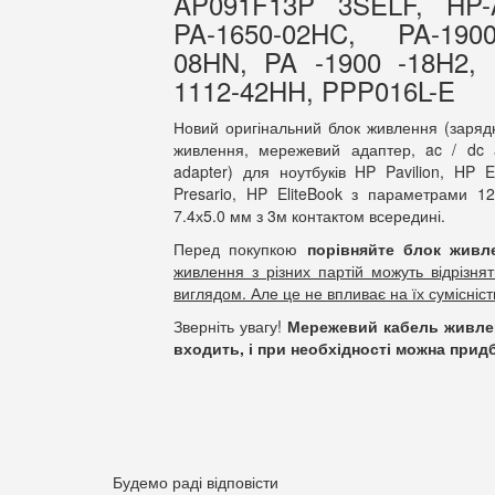
AP091F13P 3SELF, HP-
PA-1650-02HC, PA-190
08HN, PA -1900 -18H2, 
1112-42HH, PPP016L-E
Новий оригінальний блок живлення (зарядн
живлення, мережевий адаптер, ac / dc a
adapter) для ноутбуків HP Pavilion, HP
Presario, HP EliteBook з параметрами 1
7.4х5.0 мм з 3м контактом всередині.
Перед покупкою
порівняйте блок жив
живлення з різних партій можуть відрізн
виглядом. Але це не впливає на їх сумісніст
Зверніть увагу!
Мережевий кабель живленн
входить, і при необхідності можна прид
Будемо раді відповісти