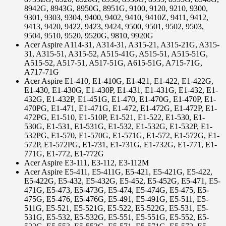
8942G, 8943G, 8950G, 8951G, 9100, 9120, 9210, 9300,
9301, 9303, 9304, 9400, 9402, 9410, 9410Z, 9411, 9412,
9413, 9420, 9422, 9423, 9424, 9500, 9501, 9502, 9503,
9504, 9510, 9520, 9520G, 9810, 9920G
Acer Aspire A114-31, A314-31, A315-21, A315-21G, A315-
31, A315-51, A315-52, A515-41G, A515-51, A515-51G,
A515-52, A517-51, A517-51G, A615-51G, A715-71G,
A717-71G
Acer Aspire E1-410, E1-410G, E1-421, E1-422, E1-422G,
E1-430, E1-430G, E1-430P, E1-431, E1-431G, E1-432, E1-
432G, E1-432P, E1-451G, E1-470, E1-470G, E1-470P, E1-
470PG, E1-471, E1-471G, E1-472, E1-472G, E1-472P, E1-
472PG, E1-510, E1-510P, E1-521, E1-522, E1-530, E1-
530G, E1-531, E1-531G, E1-532, E1-532G, E1-532P, E1-
532PG, E1-570, E1-570G, E1-571G, E1-572, E1-572G, E1-
572P, E1-572PG, E1-731, E1-731G, E1-732G, E1-771, E1-
771G, E1-772, E1-772G
Acer Aspire E3-111, E3-112, E3-112M
Acer Aspire E5-411, E5-411G, E5-421, E5-421G, E5-422,
E5-422G, E5-432, E5-432G, E5-452, E5-452G, E5-471, E5-
471G, E5-473, E5-473G, E5-474, E5-474G, E5-475, E5-
475G, E5-476, E5-476G, E5-491, E5-491G, E5-511, E5-
511G, E5-521, E5-521G, E5-522, E5-522G, E5-531, E5-
531G, E5-532, E5-532G, E5-551, E5-551G, E5-552, E5-