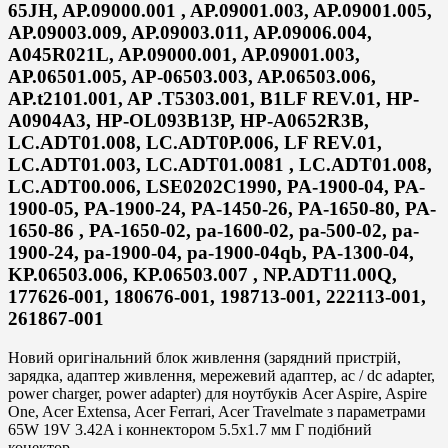
65JH, AP.09000.001 , AP.09001.003, AP.09001.005,
AP.09003.009, AP.09003.011, AP.09006.004,
A045R021L, AP.09000.001, AP.09001.003,
AP.06501.005, AP-06503.003, AP.06503.006,
AP.t2101.001, AP .T5303.001, B1LF REV.01, HP-
A0904A3, HP-OL093B13P, HP-A0652R3B,
LC.ADT01.008, LC.ADT0P.006, LF REV.01,
LC.ADT01.003, LC.ADT01.0081 , LC.ADT01.008,
LC.ADT00.006, LSE0202C1990, PA-1900-04, PA-
1900-05, PA-1900-24, PA-1450-26, PA-1650-80, PA-
1650-86 , PA-1650-02, pa-1600-02, pa-500-02, pa-
1900-24, pa-1900-04, pa-1900-04qb, PA-1300-04,
KP.06503.006, KP.06503.007 , NP.ADT11.00Q,
177626-001, 180676-001, 198713-001, 222113-001,
261867-001
Новий оригінальний блок живлення (зарядний пристрій,
зарядка, адаптер живлення, мережевий адаптер, ac / dc adapter,
power charger, power adapter) для ноутбуків Acer Aspire, Aspire
One, Acer Extensa, Acer Ferrari, Acer Travelmate з параметрами
65W 19V 3.42A і коннектором 5.5х1.7 мм Г подібний
конектор.