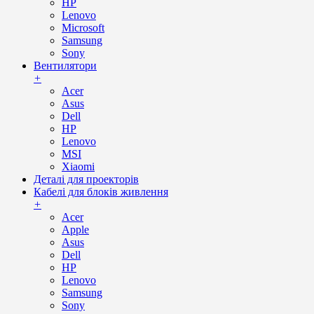
HP
Lenovo
Microsoft
Samsung
Sony
Вентилятори
+
Acer
Asus
Dell
HP
Lenovo
MSI
Xiaomi
Деталі для проекторів
Кабелі для блоків живлення
+
Acer
Apple
Asus
Dell
HP
Lenovo
Samsung
Sony