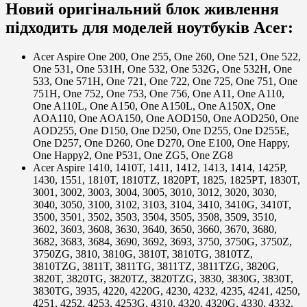
Новий оригінальний блок живлення
підходить для моделей ноутбуків Acer:
Acer Aspire One 200, One 255, One 260, One 521, One 522,
One 531, One 531H, One 532, One 532G, One 532H, One
533, One 571H, One 721, One 722, One 725, One 751, One
751H, One 752, One 753, One 756, One A11, One A110,
One A110L, One A150, One A150L, One A150X, One
AOA110, One AOA150, One AOD150, One AOD250, One
AOD255, One D150, One D250, One D255, One D255E,
One D257, One D260, One D270, One E100, One Happy,
One Happy2, One P531, One ZG5, One ZG8
Acer Aspire 1410, 1410T, 1411, 1412, 1413, 1414, 1425P,
1430, 1551, 1810T, 1810TZ, 1820PT, 1825, 1825PT, 1830T,
3001, 3002, 3003, 3004, 3005, 3010, 3012, 3020, 3030,
3040, 3050, 3100, 3102, 3103, 3104, 3410, 3410G, 3410T,
3500, 3501, 3502, 3503, 3504, 3505, 3508, 3509, 3510,
3602, 3603, 3608, 3630, 3640, 3650, 3660, 3670, 3680,
3682, 3683, 3684, 3690, 3692, 3693, 3750, 3750G, 3750Z,
3750ZG, 3810, 3810G, 3810T, 3810TG, 3810TZ,
3810TZG, 3811T, 3811TG, 3811TZ, 3811TZG, 3820G,
3820T, 3820TG, 3820TZ, 3820TZG, 3830, 3830G, 3830T,
3830TG, 3935, 4220, 4220G, 4230, 4232, 4235, 4241, 4250,
4251, 4252, 4253, 4253G, 4310, 4320, 4320G, 4330, 4332,