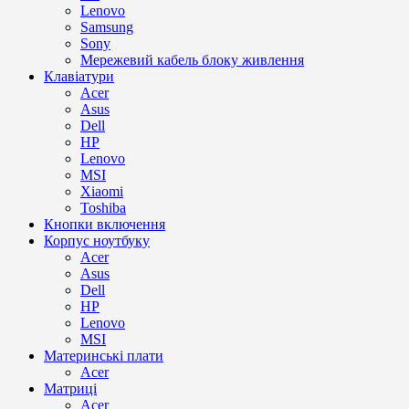
Lenovo
Samsung
Sony
Мережевий кабель блоку живлення
Клавіатури
Acer
Asus
Dell
HP
Lenovo
MSI
Xiaomi
Toshiba
Кнопки включення
Корпус ноутбуку
Acer
Asus
Dell
HP
Lenovo
MSI
Материнські плати
Acer
Матриці
Acer