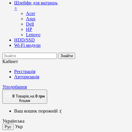
Шлейфи для матриць
+
Acer
Asus
Dell
HP
Lenovo
HDD/SSD
Wi-Fi модули
Знайти
Кабінет
Реєстрація
Авторизація
Уподобання
0
Товарів,
на
0
грн
Кошик
Ваш кошик порожній :(
Українська
Укр
Рус