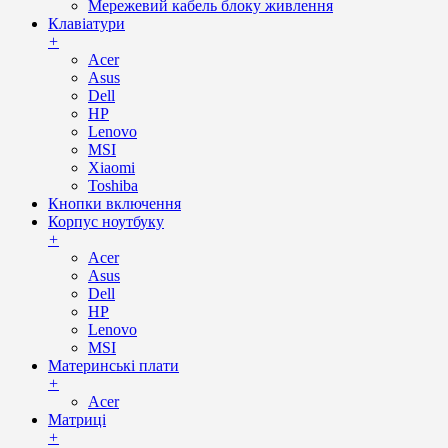
Мережевий кабель блоку живлення
Клавіатури
+
Acer
Asus
Dell
HP
Lenovo
MSI
Xiaomi
Toshiba
Кнопки включення
Корпус ноутбуку
+
Acer
Asus
Dell
HP
Lenovo
MSI
Материнські плати
+
Acer
Матриці
+