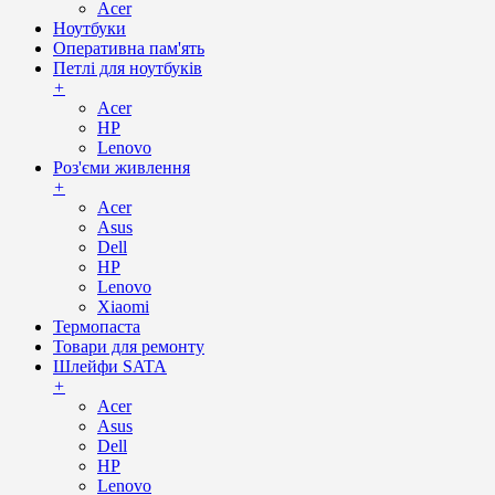
Acer
Ноутбуки
Оперативна пам'ять
Петлі для ноутбуків
+
Acer
HP
Lenovo
Роз'єми живлення
+
Acer
Asus
Dell
HP
Lenovo
Xiaomi
Термопаста
Товари для ремонту
Шлейфи SATA
+
Acer
Asus
Dell
HP
Lenovo