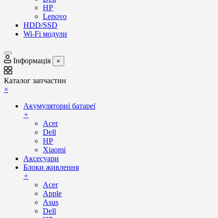
HP
Lenovo
HDD/SSD
Wi-Fi модули
Інформація
×
Каталог запчастин
×
Акумуляторні батареї
+
Acer
Dell
HP
Xiaomi
Аксесуари
Блоки живлення
+
Acer
Apple
Asus
Dell