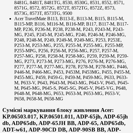
8481G, 8481T, 8481TG, 8530, 8530G, 8531, 8552, 8571,
8571G, 8572, 8572G, 8572T, 8572TG, 8572Z, 8573,
8573G, 8573T, 8573TG, 9500
Acer TravelMate B113, B113-E, B113-M, B115, B115-M,
B115-MP, B116, M116-M, B116-MP, B117, B117-M, B117-
MP, P236, P236-M, P238, P238-M, P243, P243-M, P243-
MG, P245, P245-M, P245-MG, P246, P246-M, P246-MG,
P248, P248-M, P249, P249-M, P249-MG, P253, P253E,
P253-M, P253-MG, P255, P255-M, P255-MG, P255-MP,
P255-MPG, P256, P256-M, P256-MG, P257, P257-M,
P257-MG, P258, P258-M, P258-MG, P259, P259-M, P259-
MG, P273, P273-M, P273-MG, P276, P276-M, P276-MG,
P277, P277-M, P277-MG, P278, P278-M, P278-MG, P446,
P446-M, P466-MG, P453, P453M, P453MG, P455, P455-M,
P455-MG, P459, P459-G, P459-M, P459-MG, P633, P633-
M, P633-V, P643, P643-M, P643-MG, P643-V, P645, P645-
M, P645-MG, P645-S, P645-SG, P645-V, P645-VG, P648,
P648-M, P648-MG, P653, P653-M, P653-MG, P653-V,
P658, P658-M, P658-MG
Сумісні маркування блоку живлення Acer:
KP.06503.017, KP.06501.011, ADP-65jh, ADP-65jh
db, ADP65db, ADP-65JH BB, ADP-65, ADP65db,
ADT-w61, ADP-90CD DB, ADP-90SB BB, ADP-