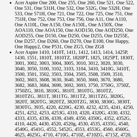
Acer Aspire One 200, One 255, One 260, One 521, One 522,
One 531, One 531H, One 532, One 532G, One 532H, One
533, One 571H, One 721, One 722, One 725, One 751, One
751H, One 752, One 753, One 756, One A11, One A110,
One A110L, One A150, One A150L, One A150X, One
AOA110, One AOA150, One AOD150, One AOD250, One
AOD255, One D150, One D250, One D255, One D255E,
One D257, One D260, One D270, One E100, One Happy,
One Happy2, One P531, One ZG5, One ZG8
Acer Aspire 1410, 1410T, 1411, 1412, 1413, 1414, 1425P,
1430, 1551, 1810T, 1810TZ, 1820PT, 1825, 1825PT, 1830T,
3001, 3002, 3003, 3004, 3005, 3010, 3012, 3020, 3030,
3040, 3050, 3100, 3102, 3103, 3104, 3410, 3410G, 3410T,
3500, 3501, 3502, 3503, 3504, 3505, 3508, 3509, 3510,
3602, 3603, 3608, 3630, 3640, 3650, 3660, 3670, 3680,
3682, 3683, 3684, 3690, 3692, 3693, 3750, 3750G, 3750Z,
3750ZG, 3810, 3810G, 3810T, 3810TG, 3810TZ,
3810TZG, 3811T, 3811TG, 3811TZ, 3811TZG, 3820G,
3820T, 3820TG, 3820TZ, 3820TZG, 3830, 3830G, 3830T,
3830TG, 3935, 4220, 4220G, 4230, 4232, 4235, 4241, 4250,
4251, 4252, 4253, 4253G, 4310, 4320, 4320G, 4330, 4332,
4333, 4335, 4336, 4339, 4349, 4350, 4350G, 4352, 4352G,
4110, 4420, 4430, 4520, 4520g, 4530, 4535, 4335G, 4540,
4540G, 4541G, 4552, 5452G, 4553, 4553G, 4560, 4560G,
4625, 4625G, 4710, 4710G, 4710Z, 4710ZG, 4715Z, 4720,