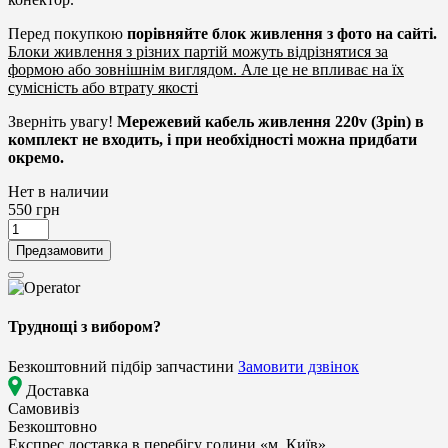
Перед покупкою
порівняйте блок живлення
з фото на сайті.
Блоки живлення з різних партій можуть відрізнятися за
формою або зовнішнім виглядом. Але це не впливає на їх
сумісність або втрату якості
Зверніть увагу!
Мережевий кабель живлення 220v (3pin) в
комплект не входить, і при необхідності можна придбати
окремо.
Нет в наличии
550
грн
Предзамовити
Труднощі з вибором?
Безкоштовний підбір запчастини
Замовити дзвінок
Доставка
Самовивіз
Безкоштовно
Експрес доставка в перебігу години «м. Київ»