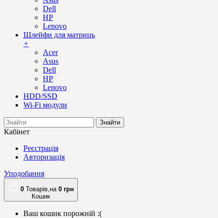
Dell
HP
Lenovo
Шлейфи для матриць
+
Acer
Asus
Dell
HP
Lenovo
HDD/SSD
Wi-Fi модули
Знайти
Кабінет
Реєстрація
Авторизація
Уподобання
0
Товарів,
на
0
грн
Кошик
Ваш кошик порожній :(