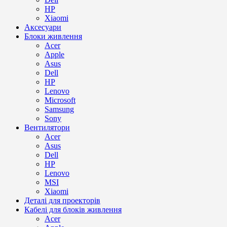
HP
Xiaomi
Аксесуари
Блоки живлення
Acer
Apple
Asus
Dell
HP
Lenovo
Microsoft
Samsung
Sony
Вентилятори
Acer
Asus
Dell
HP
Lenovo
MSI
Xiaomi
Деталі для проекторів
Кабелі для блоків живлення
Acer