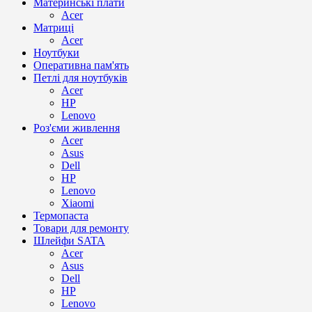
Материнські плати
Acer
Матриці
Acer
Ноутбуки
Оперативна пам'ять
Петлі для ноутбуків
Acer
HP
Lenovo
Роз'єми живлення
Acer
Asus
Dell
HP
Lenovo
Xiaomi
Термопаста
Товари для ремонту
Шлейфи SATA
Acer
Asus
Dell
HP
Lenovo