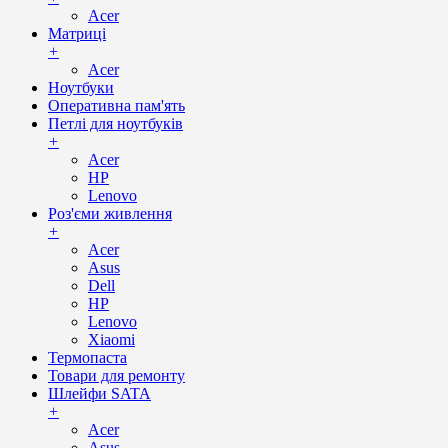
Acer
Матриці
+
Acer
Ноутбуки
Оперативна пам'ять
Петлі для ноутбуків
+
Acer
HP
Lenovo
Роз'єми живлення
+
Acer
Asus
Dell
HP
Lenovo
Xiaomi
Термопаста
Товари для ремонту
Шлейфи SATA
+
Acer
Asus