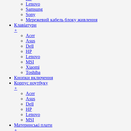
Lenovo
Samsung
Sony
Мережевий кабель блоку живлення
Клавіатури
+
Acer
Asus
Dell
HP
Lenovo
MSI
Xiaomi
Toshiba
Кнопки включення
Корпус ноутбуку
+
Acer
Asus
Dell
HP
Lenovo
MSI
Материнські плати
+