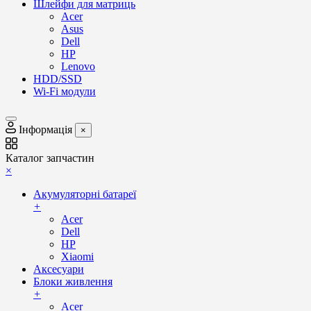
Шлейфи для матриць
Acer
Asus
Dell
HP
Lenovo
HDD/SSD
Wi-Fi модули
Інформація
×
Каталог запчастин
×
Акумуляторні батареї
+
Acer
Dell
HP
Xiaomi
Аксесуари
Блоки живлення
+
Acer