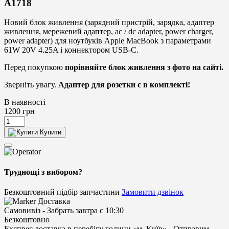
A1718
Новий блок живлення (зарядний пристрій, зарядка, адаптер
живлення, мережевий адаптер, ac / dc adapter, power charger,
power adapter) для ноутбуків Apple MacBook з параметрами
61W 20V 4.25A і коннектором USB-C.
Перед покупкою
порівняйте блок живлення
з фото на сайті.
Зверніть увагу.
Адаптер для розетки є в комплекті!
В наявності
1200
грн
Купити
Труднощі з вибором?
Безкоштовний підбір запчастини
Замовити дзвінок
Доставка
Самовивіз -
Забрать завтра с 10:30
Безкоштовно
Експрес доставка в перебігу години «м. Київ» -
Отправим