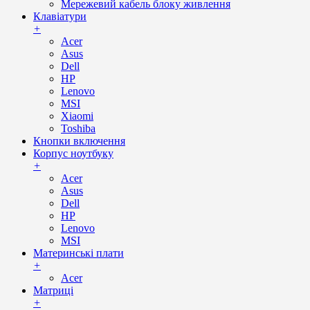
Мережевий кабель блоку живлення
Клавіатури
+
Acer
Asus
Dell
HP
Lenovo
MSI
Xiaomi
Toshiba
Кнопки включення
Корпус ноутбуку
+
Acer
Asus
Dell
HP
Lenovo
MSI
Материнські плати
+
Acer
Матриці
+