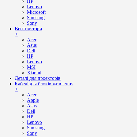
HP
Lenovo
Microsoft
Samsung
Sony
Вентилятори
+
Acer
Asus
Dell
HP
Lenovo
MSI
Xiaomi
Деталі для проекторів
Кабелі для блоків живлення
+
Acer
Apple
Asus
Dell
HP
Lenovo
Samsung
Sony