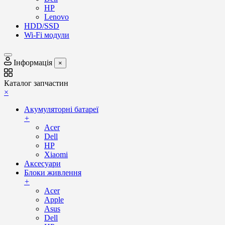
HP
Lenovo
HDD/SSD
Wi-Fi модули
Інформація
×
Каталог запчастин
×
Акумуляторні батареї
+
Acer
Dell
HP
Xiaomi
Аксесуари
Блоки живлення
+
Acer
Apple
Asus
Dell