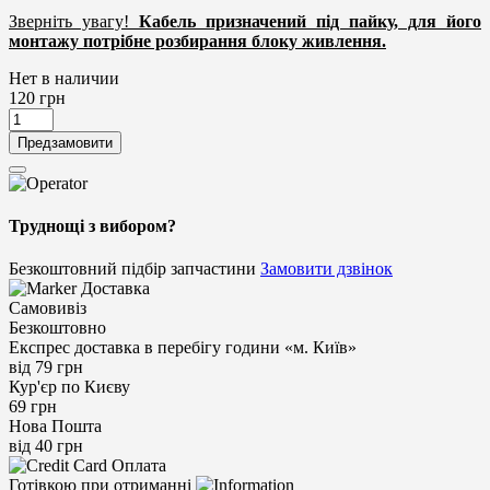
Зверніть увагу!
Кабель призначений під пайку, для його
монтажу потрібне розбирання блоку живлення.
Нет в наличии
120
грн
Предзамовити
Труднощі з вибором?
Безкоштовний підбір запчастини
Замовити дзвінок
Доставка
Самовивіз
Безкоштовно
Експрес доставка в перебігу години «м. Київ»
від 79 грн
Кур'єр по Києву
69 грн
Нова Пошта
від 40 грн
Оплата
Готівкою при отриманні