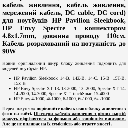
кабель живлення, кабель живлення,
мережевий кабель, DC cable, DC cord)
для ноутбуків HP Pavilion Sleekbook,
HP Envy Spectre з коннектором
4.8х1.7mm, довжина проводу 110см.
Кабель розрахований на потужність до
90W
Новий оригінальний шнур блоку живлення підходить для
моделей ноутбуків HP:
HP Pavilion Sleekbook 14-B, 14Z-B, 14-C, 15-B, 15T-B,
15Z-B
HP Envy Spectre XT 13: 13-2000, 13t-2000, Spectre XT 14:
14-2000, 14-3000, Spectre XT TouchSmart 15-4000
HP Envy 4-1000, 4t-1000, 6-1000, 6t-1000, 6z -1000
Перед покупкою
порівняйте кабель свого блоку живлення
з
фото на сайті.
Штекери кабелів живлення з різних партій
можуть відрізнятися за формою або зовнішнім виглядом.
Але це не впливає на їх сумісність або втрату якості .