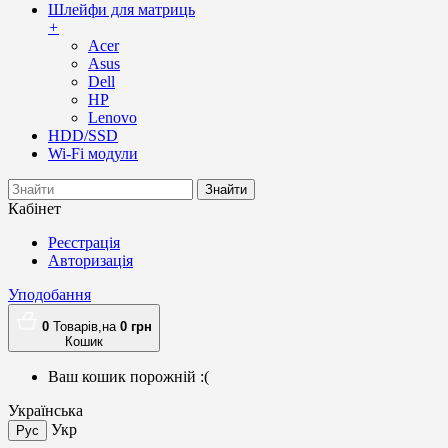
Шлейфи для матриць
+
Acer
Asus
Dell
HP
Lenovo
HDD/SSD
Wi-Fi модули
Знайти
Кабінет
Реєстрація
Авторизація
Уподобання
0
Товарів,
на
0
грн
Кошик
Ваш кошик порожній :(
Українська
Укр
Рус