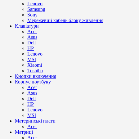
Lenovo
Samsung
Sony
Мережевий кабель блоку живлення
Клавіатури
Acer
Asus
Dell
HP
Lenovo
MSI
Xiaomi
Toshiba
Кнопки включення
Корпус ноутбуку
Acer
Asus
Dell
HP
Lenovo
MSI
Материнські плати
Acer
Матриці
Acer