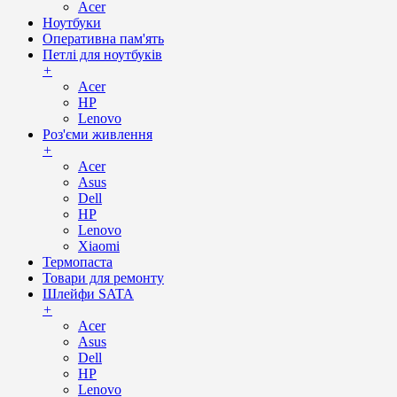
Acer
Ноутбуки
Оперативна пам'ять
Петлі для ноутбуків
+
Acer
HP
Lenovo
Роз'єми живлення
+
Acer
Asus
Dell
HP
Lenovo
Xiaomi
Термопаста
Товари для ремонту
Шлейфи SATA
+
Acer
Asus
Dell
HP
Lenovo