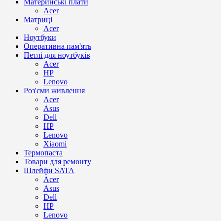
Материнські плати
Acer
Матриці
Acer
Ноутбуки
Оперативна пам'ять
Петлі для ноутбуків
Acer
HP
Lenovo
Роз'єми живлення
Acer
Asus
Dell
HP
Lenovo
Xiaomi
Термопаста
Товари для ремонту
Шлейфи SATA
Acer
Asus
Dell
HP
Lenovo