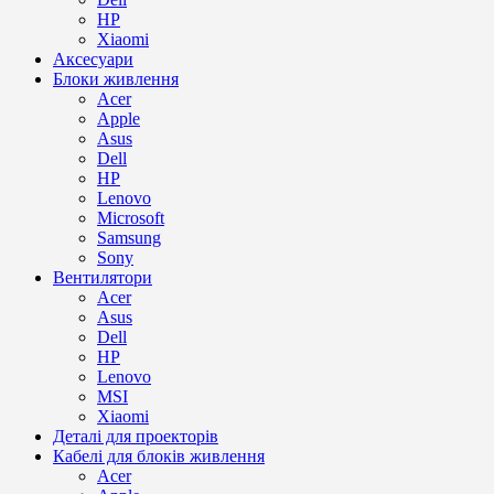
HP
Xiaomi
Аксесуари
Блоки живлення
Acer
Apple
Asus
Dell
HP
Lenovo
Microsoft
Samsung
Sony
Вентилятори
Acer
Asus
Dell
HP
Lenovo
MSI
Xiaomi
Деталі для проекторів
Кабелі для блоків живлення
Acer