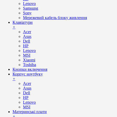
Lenovo
Samsung
Sony
Мережевий кабель блоку живлення
Клавіатури
+
Acer
Asus
Dell
HP
Lenovo
MSI
Xiaomi
Toshiba
Кнопки включення
Корпус ноутбуку
+
Acer
Asus
Dell
HP
Lenovo
MSI
Материнські плати
+