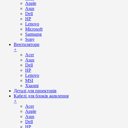
Apple
Asus
Dell
HP
Lenovo
Microsoft
Samsung
Sony
Вентилятори
+
Acer
Asus
Dell
HP
Lenovo
MSI
Xiaomi
Деталі для проекторів
Кабелі для блоків живлення
+
Acer
Apple
Asus
Dell
HP