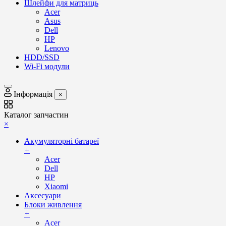
Шлейфи для матриць
Acer
Asus
Dell
HP
Lenovo
HDD/SSD
Wi-Fi модули
Інформація
×
Каталог запчастин
×
Акумуляторні батареї
+
Acer
Dell
HP
Xiaomi
Аксесуари
Блоки живлення
+
Acer