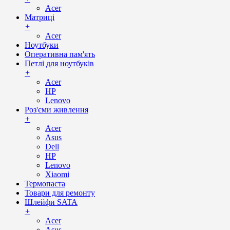
Acer
Матриці
+
Acer
Ноутбуки
Оперативна пам'ять
Петлі для ноутбуків
+
Acer
HP
Lenovo
Роз'єми живлення
+
Acer
Asus
Dell
HP
Lenovo
Xiaomi
Термопаста
Товари для ремонту
Шлейфи SATA
+
Acer
Asus