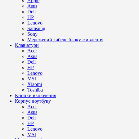
Apple
Asus
Dell
HP
Lenovo
Samsung
Sony
Мережевий кабель блоку живлення
Клавіатури
Acer
Asus
Dell
HP
Lenovo
MSI
Xiaomi
Toshiba
Кнопки включення
Корпус ноутбуку
Acer
Asus
Dell
HP
Lenovo
MSI