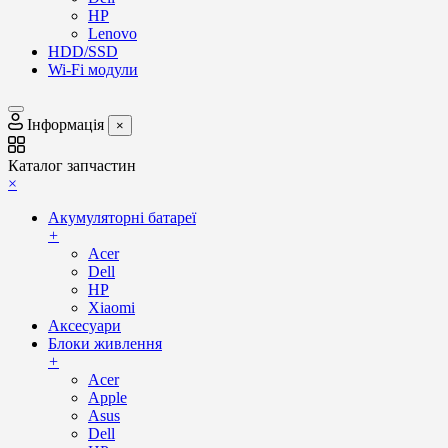
HP
Lenovo
HDD/SSD
Wi-Fi модули
Інформація
×
Каталог запчастин
×
Акумуляторні батареї
+
Acer
Dell
HP
Xiaomi
Аксесуари
Блоки живлення
+
Acer
Apple
Asus
Dell