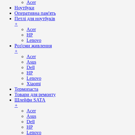
Acer
Ноутбуки
Оперативна пам'ять
Петлі для ноутбуків
+
Acer
HP
Lenovo
Роз'єми живлення
+
Acer
Asus
Dell
HP
Lenovo
Xiaomi
Термопаста
Товари для ремонту
Шлейфи SATA
+
Acer
Asus
Dell
HP
Lenovo