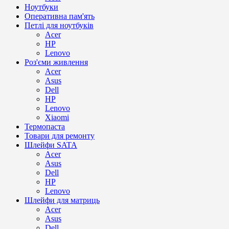
Ноутбуки
Оперативна пам'ять
Петлі для ноутбуків
Acer
HP
Lenovo
Роз'єми живлення
Acer
Asus
Dell
HP
Lenovo
Xiaomi
Термопаста
Товари для ремонту
Шлейфи SATA
Acer
Asus
Dell
HP
Lenovo
Шлейфи для матриць
Acer
Asus
Dell