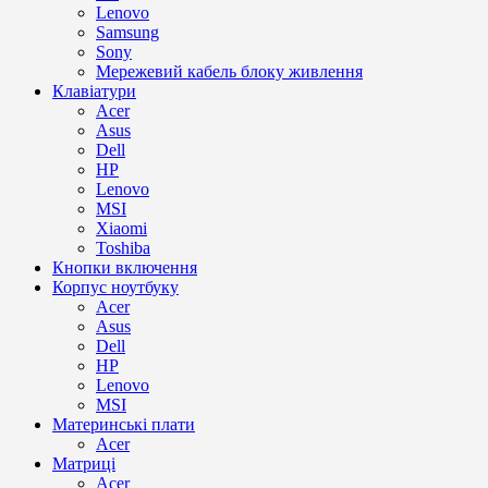
Lenovo
Samsung
Sony
Мережевий кабель блоку живлення
Клавіатури
Acer
Asus
Dell
HP
Lenovo
MSI
Xiaomi
Toshiba
Кнопки включення
Корпус ноутбуку
Acer
Asus
Dell
HP
Lenovo
MSI
Материнські плати
Acer
Матриці
Acer