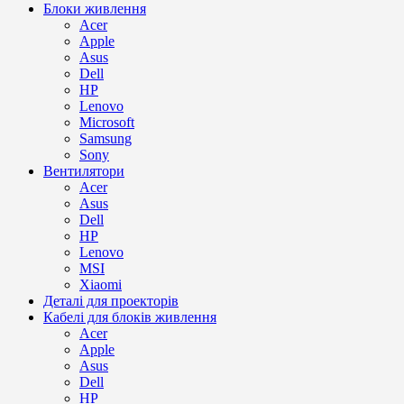
Блоки живлення
Acer
Apple
Asus
Dell
HP
Lenovo
Microsoft
Samsung
Sony
Вентилятори
Acer
Asus
Dell
HP
Lenovo
MSI
Xiaomi
Деталі для проекторів
Кабелі для блоків живлення
Acer
Apple
Asus
Dell
HP