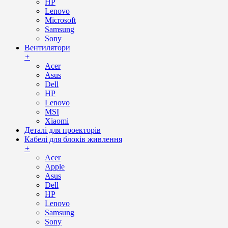
HP
Lenovo
Microsoft
Samsung
Sony
Вентилятори
+
Acer
Asus
Dell
HP
Lenovo
MSI
Xiaomi
Деталі для проекторів
Кабелі для блоків живлення
+
Acer
Apple
Asus
Dell
HP
Lenovo
Samsung
Sony