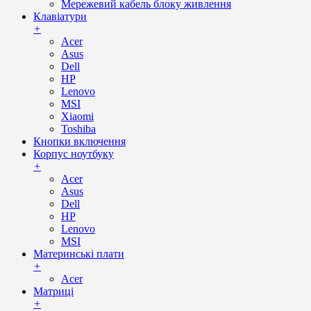
Мережевий кабель блоку живлення
Клавіатури
+
Acer
Asus
Dell
HP
Lenovo
MSI
Xiaomi
Toshiba
Кнопки включення
Корпус ноутбуку
+
Acer
Asus
Dell
HP
Lenovo
MSI
Материнські плати
+
Acer
Матриці
+