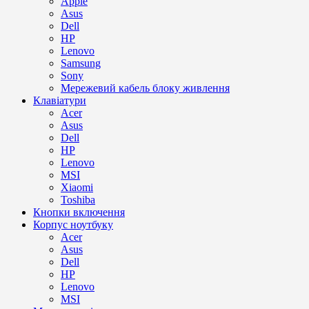
Apple
Asus
Dell
HP
Lenovo
Samsung
Sony
Мережевий кабель блоку живлення
Клавіатури
Acer
Asus
Dell
HP
Lenovo
MSI
Xiaomi
Toshiba
Кнопки включення
Корпус ноутбуку
Acer
Asus
Dell
HP
Lenovo
MSI