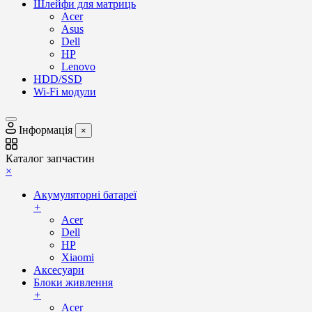
Шлейфи для матриць
Acer
Asus
Dell
HP
Lenovo
HDD/SSD
Wi-Fi модули
Інформація
×
Каталог запчастин
×
Акумуляторні батареї
+
Acer
Dell
HP
Xiaomi
Аксесуари
Блоки живлення
+
Acer