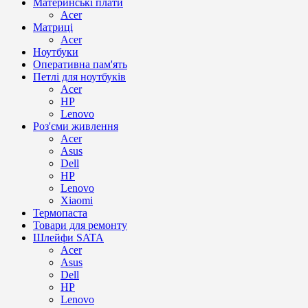
Материнські плати
Acer
Матриці
Acer
Ноутбуки
Оперативна пам'ять
Петлі для ноутбуків
Acer
HP
Lenovo
Роз'єми живлення
Acer
Asus
Dell
HP
Lenovo
Xiaomi
Термопаста
Товари для ремонту
Шлейфи SATA
Acer
Asus
Dell
HP
Lenovo