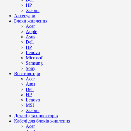
HP
Xiaomi
Аксесуари
Блоки живлення
Acer
Apple
Asus
Dell
HP
Lenovo
Microsoft
Samsung
Sony
Вентилятори
Acer
Asus
Dell
HP
Lenovo
MSI
Xiaomi
Деталі для проекторів
Кабелі для блоків живлення
Acer