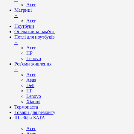
Acer
Матриці
+
Acer
Ноутбуки
Оперативна пам'ять
Петлі для ноутбуків
+
Acer
HP
Lenovo
Роз'єми живлення
+
Acer
Asus
Dell
HP
Lenovo
Xiaomi
Термопаста
Товари для ремонту
Шлейфи SATA
+
Acer
Asus