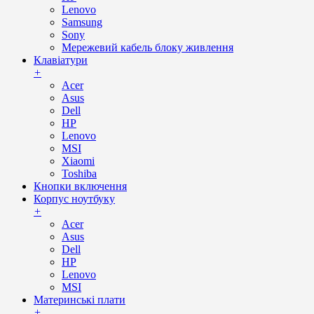
Lenovo
Samsung
Sony
Мережевий кабель блоку живлення
Клавіатури
+
Acer
Asus
Dell
HP
Lenovo
MSI
Xiaomi
Toshiba
Кнопки включення
Корпус ноутбуку
+
Acer
Asus
Dell
HP
Lenovo
MSI
Материнські плати
+