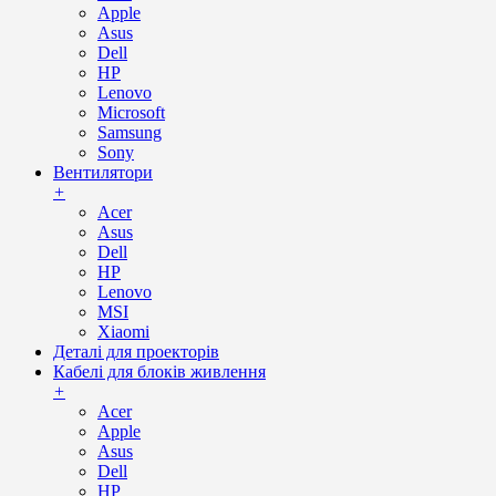
Apple
Asus
Dell
HP
Lenovo
Microsoft
Samsung
Sony
Вентилятори
+
Acer
Asus
Dell
HP
Lenovo
MSI
Xiaomi
Деталі для проекторів
Кабелі для блоків живлення
+
Acer
Apple
Asus
Dell
HP