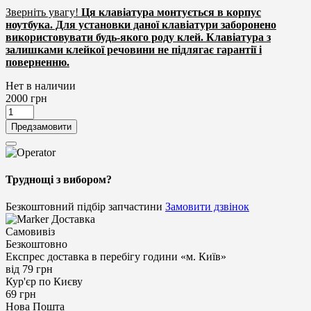
Зверніть увагу!
Ця клавіатура монтується в корпус
ноутбука. Для установки даної клавіатури заборонено
використовувати будь-якого роду клей. Клавіатура з
залишками клейкої речовини не підлягає гарантії і
поверненню.
Нет в наличии
2000
грн
Предзамовити
Труднощі з вибором?
Безкоштовний підбір запчастини
Замовити дзвінок
Доставка
Самовивіз
Безкоштовно
Експрес доставка в перебігу години «м. Київ»
від 79 грн
Кур'єр по Києву
69 грн
Нова Пошта