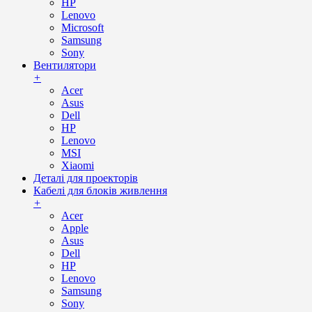
HP
Lenovo
Microsoft
Samsung
Sony
Вентилятори
+
Acer
Asus
Dell
HP
Lenovo
MSI
Xiaomi
Деталі для проекторів
Кабелі для блоків живлення
+
Acer
Apple
Asus
Dell
HP
Lenovo
Samsung
Sony