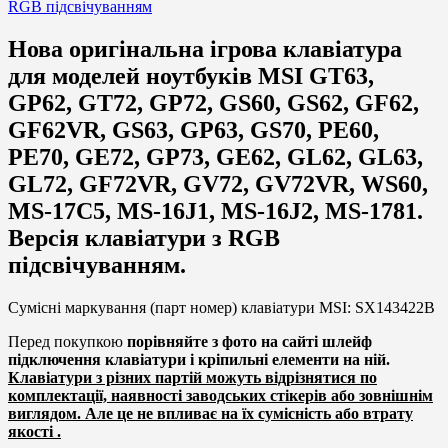
Нова оригінальна ігрова клавіатура
для моделей ноутбуків MSI GT63,
GP62, GT72, GP72, GS60, GS62, GF62,
GF62VR, GS63, GP63, GS70, PE60,
PE70, GE72, GP73, GE62, GL62, GL63,
GL72, GF72VR, GV72, GV72VR, WS60,
MS-17C5, MS-16J1, MS-16J2, MS-1781.
Версія клавіатури з RGB
підсвічуванням.
Сумісні маркування (парт номер) клавіатури MSI: SX143422B
Перед покупкою
порівняйте з фото на сайті шлейф
підключення клавіатури і кріпильні елементи на ній.
Клавіатури з різних партій можуть відрізнятися по
комплектації, наявності заводських стікерів або зовнішнім
виглядом. Але це не впливає на їх сумісність або втрату
якості .