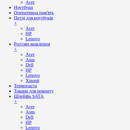
Acer
Ноутбуки
Оперативна пам'ять
Петлі для ноутбуків
+
Acer
HP
Lenovo
Роз'єми живлення
+
Acer
Asus
Dell
HP
Lenovo
Xiaomi
Термопаста
Товари для ремонту
Шлейфи SATA
+
Acer
Asus
Dell
HP
Lenovo