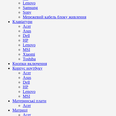
Lenovo
Samsung
Sony
Мережевий кабель блоку живлення
Клавіатури
Acer
Asus
Dell
HP
Lenovo
MSI
Xiaomi
Toshiba
Кнопки включення
Корпус ноутбуку
Acer
Asus
Dell
HP
Lenovo
MSI
Материнські плати
Acer
Матриці
Acer