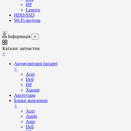
HP
Lenovo
HDD/SSD
Wi-Fi модули
Інформація
×
Каталог запчастин
×
Акумуляторні батареї
+
Acer
Dell
HP
Xiaomi
Аксесуари
Блоки живлення
+
Acer
Apple
Asus
Dell