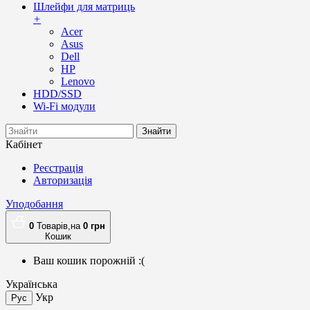
Шлейфи для матриць
+
Acer
Asus
Dell
HP
Lenovo
HDD/SSD
Wi-Fi модули
Знайти
Кабінет
Реєстрація
Авторизація
Уподобання
0
Товарів,
на
0
грн
Кошик
Ваш кошик порожній :(
Українська
Укр
Рус