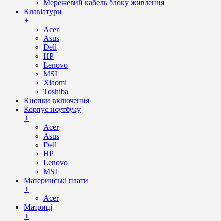
Мережевий кабель блоку живлення
Клавіатури
+
Acer
Asus
Dell
HP
Lenovo
MSI
Xiaomi
Toshiba
Кнопки включення
Корпус ноутбуку
+
Acer
Asus
Dell
HP
Lenovo
MSI
Материнські плати
+
Acer
Матриці
+