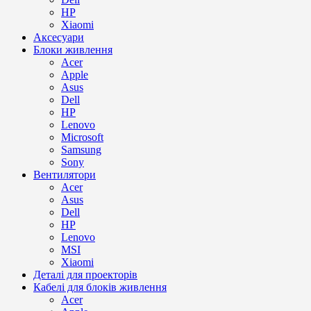
HP
Xiaomi
Аксесуари
Блоки живлення
Acer
Apple
Asus
Dell
HP
Lenovo
Microsoft
Samsung
Sony
Вентилятори
Acer
Asus
Dell
HP
Lenovo
MSI
Xiaomi
Деталі для проекторів
Кабелі для блоків живлення
Acer