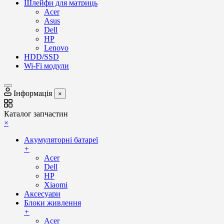
Шлейфи для матриць
Acer
Asus
Dell
HP
Lenovo
HDD/SSD
Wi-Fi модули
Інформація
×
Каталог запчастин
×
Акумуляторні батареї
+
Acer
Dell
HP
Xiaomi
Аксесуари
Блоки живлення
+
Acer