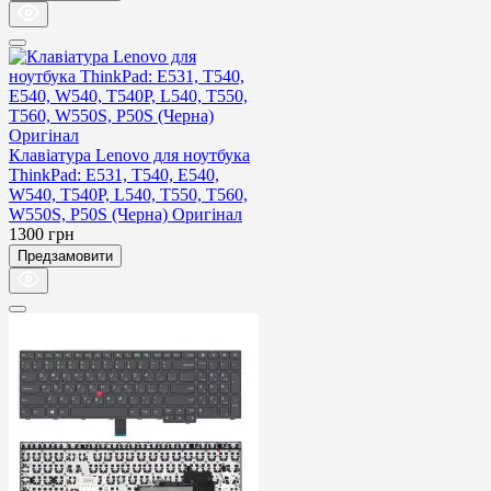
Клавіатура Lenovo для ноутбука
ThinkPad: E531, T540, E540,
W540, T540P, L540, T550, T560,
W550S, P50S (Черна) Оригінал
1300
грн
Предзамовити