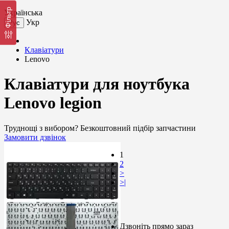
Фільтр
Українська
Укр
Рус
Клавіатури
Lenovo
Клавіатури для ноутбука
Lenovo legion
Труднощі з вибором?
Безкоштовний підбір запчастини
Замовити дзвінок
1
2
>
>|
Дзвоніть прямо зараз