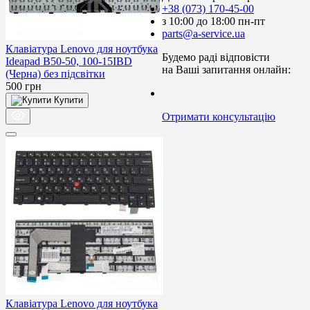
+38 (073) 170-45-00
з 10:00 до 18:00 пн-пт
parts@a-service.ua
Клавіатура Lenovo для ноутбука
Будемо раді відповісти
Ideapad B50-50, 100-15IBD
на Ваші запитання онлайн:
(Черна) без підсвітки
500
грн
Купити
Отримати консультацію
Клавіатура Lenovo для ноутбука