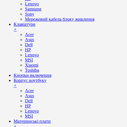
Lenovo
Samsung
Sony
Мережевий кабель блоку живлення
Клавіатури
+
Acer
Asus
Dell
HP
Lenovo
MSI
Xiaomi
Toshiba
Кнопки включення
Корпус ноутбуку
+
Acer
Asus
Dell
HP
Lenovo
MSI
Материнські плати
+