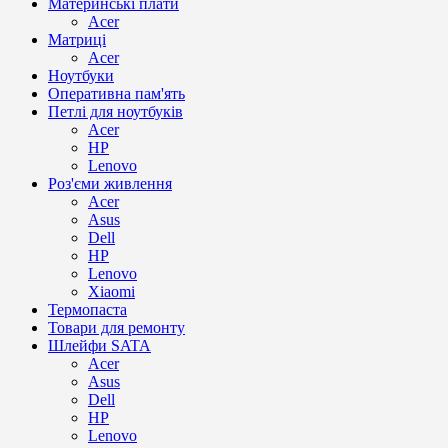
Материнські плати
Acer
Матриці
Acer
Ноутбуки
Оперативна пам'ять
Петлі для ноутбуків
Acer
HP
Lenovo
Роз'єми живлення
Acer
Asus
Dell
HP
Lenovo
Xiaomi
Термопаста
Товари для ремонту
Шлейфи SATA
Acer
Asus
Dell
HP
Lenovo