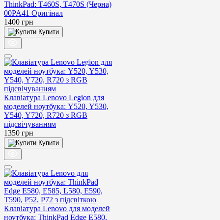
ThinkPad: T460S, T470S (Черна)
00PA41 Оригінал
1400
грн
Купити
Клавіатура Lenovo Legion для
моделей ноутбука: Y520, Y530,
Y540, Y720, R720 з RGB
підсвічуванням
1350
грн
Купити
Клавіатура Lenovo для моделей
ноутбука: ThinkPad Edge E580,