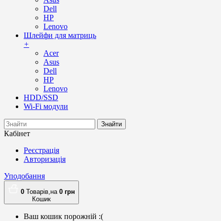
Dell
HP
Lenovo
Шлейфи для матриць
+
Acer
Asus
Dell
HP
Lenovo
HDD/SSD
Wi-Fi модули
Знайти
Кабінет
Реєстрація
Авторизація
Уподобання
0
Товарів,
на
0
грн
Кошик
Ваш кошик порожній :(