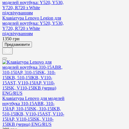
Клавіатура Lenovo Legion для
моделей ноутбука: Y520, Y530,
Y720, R720 з White
підсвічуванням
1350
грн
Предзамовити
Клавіатура Lenovo для моделей
ноутбука 310-15ABR, 310-
15IAP, 310-15ISK, 310-15IKB,
510-15IKB, V110-15AST, V110-
15IAP, V110-15ISK, V110-
15IKB (черна) ENG/RUS