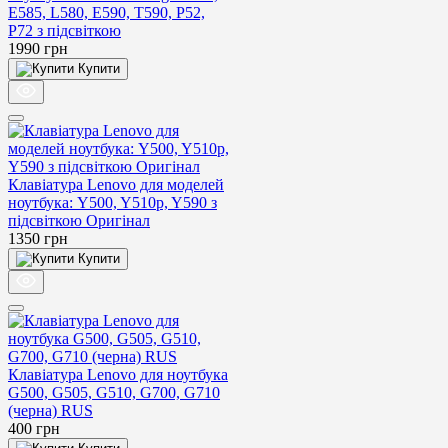
E585, L580, E590, T590, P52,
P72 з підсвіткою
1990
грн
Купити
Клавіатура Lenovo для моделей
ноутбука: Y500, Y510p, Y590 з
підсвіткою Оригінал
1350
грн
Купити
Клавіатура Lenovo для ноутбука
G500, G505, G510, G700, G710
(черна) RUS
400
грн