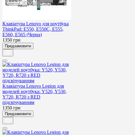
Клавіатура Lenovo для ноутбука
ThinkPad: E550, E550C, E555,
E560, E565 (Черна)
1350
грн
Предзамовити
Клавіатура Lenovo Legion для
моделей ноутбука: Y520, Y530,
Y720, R720 з RED
підсвічуванням
1350
грн
Предзамовити