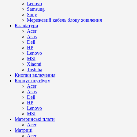
Lenovo
Samsung
Sony
Мережевий кабель блоку живлення
Клавіатури
Acer
Asus
Dell
HP
Lenovo
MSI
Xiaomi
Toshiba
Кнопки включення
Корпус ноутбуку
Acer
Asus
Dell
HP
Lenovo
MSI
Материнські плати
Acer
Матриці
Acer