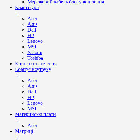
Мережевий кабель блоку живлення
Клавіатури
+
Acer
Asus
Dell
HP
Lenovo
MSI
Xiaomi
Toshiba
Кнопки включення
Корпус ноутбуку
+
Acer
Asus
Dell
HP
Lenovo
MSI
Материнські плати
+
Acer
Матриці
+