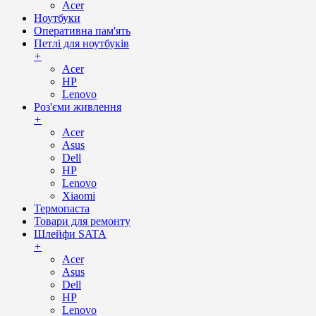
Acer
Ноутбуки
Оперативна пам'ять
Петлі для ноутбуків
+
Acer
HP
Lenovo
Роз'єми живлення
+
Acer
Asus
Dell
HP
Lenovo
Xiaomi
Термопаста
Товари для ремонту
Шлейфи SATA
+
Acer
Asus
Dell
HP
Lenovo