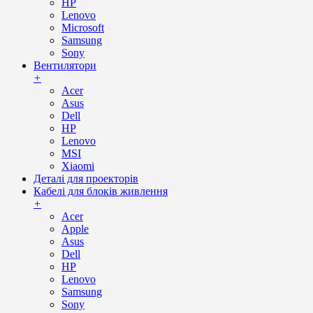
HP
Lenovo
Microsoft
Samsung
Sony
Вентилятори
+
Acer
Asus
Dell
HP
Lenovo
MSI
Xiaomi
Деталі для проекторів
Кабелі для блоків живлення
+
Acer
Apple
Asus
Dell
HP
Lenovo
Samsung
Sony