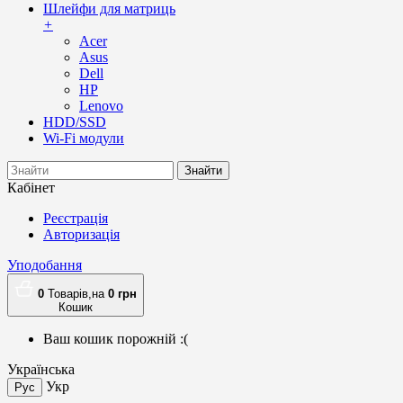
Шлейфи для матриць
+
Acer
Asus
Dell
HP
Lenovo
HDD/SSD
Wi-Fi модули
Знайти
Кабінет
Реєстрація
Авторизація
Уподобання
0
Товарів,
на
0
грн
Кошик
Ваш кошик порожній :(
Українська
Укр
Рус