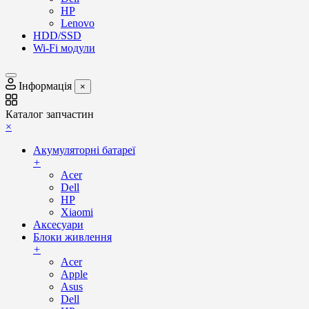
HP
Lenovo
HDD/SSD
Wi-Fi модули
Інформація
×
Каталог запчастин
×
Акумуляторні батареї
+
Acer
Dell
HP
Xiaomi
Аксесуари
Блоки живлення
+
Acer
Apple
Asus
Dell