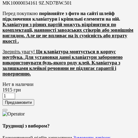
MK10000034161 9Z.ND7BW.501
Перед покупкою
порівняйте з фото на сайті шлейф
підключення клавіатури і кріпильні елементи на ній.
Клавіатури з різних партій можуть відрізнятися по
комплектації, наявності заводських стікерів або зовнішнім
виглядом. Але це не впливає на їх сумісність або втрату
якості .
Зверніть увагу!
Ця клавіатура монтується в корпус
ноутбука. Для установки даної клавіатури заборонено
використовувати будь-якого роду клей. Клавіатура з
залишками клейкої речовини не підлягає гарантії і
поверненню.
Нет в наличии
1915
грн
Предзамовити
Труднощі з вибором?
Безкоштовний підбір запчастини
Замовити дзвінок