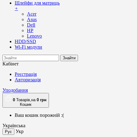
Шлейфи для матриць
+
Acer
Asus
Dell
HP
Lenovo
HDD/SSD
Wi-Fi модули
Знайти
Кабінет
Реєстрація
Авторизація
Уподобання
0
Товарів,
на
0
грн
Кошик
Ваш кошик порожній :(
Українська
Укр
Рус