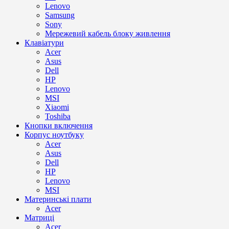
Lenovo
Samsung
Sony
Мережевий кабель блоку живлення
Клавіатури
Acer
Asus
Dell
HP
Lenovo
MSI
Xiaomi
Toshiba
Кнопки включення
Корпус ноутбуку
Acer
Asus
Dell
HP
Lenovo
MSI
Материнські плати
Acer
Матриці
Acer