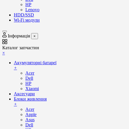
HP
Lenovo
HDD/SSD
Wi-Fi модули
Інформація
×
Каталог запчастин
×
Акумуляторні батареї
+
Acer
Dell
HP
Xiaomi
Аксесуари
Блоки живлення
+
Acer
Apple
Asus
Dell