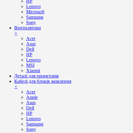
HP
Lenovo
Microsoft
Samsung
Sony
Вентилятори
+
Acer
Asus
Dell
HP
Lenovo
MSI
Xiaomi
Деталі для проекторів
Кабелі для блоків живлення
+
Acer
Apple
Asus
Dell
HP
Lenovo
Samsung
Sony