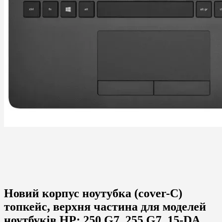
Новий корпус ноутубка (cover-C)
топкейс, верхня частина для моделей
ноутбуків
HP:
250 G7, 255 G7, 15-DA,