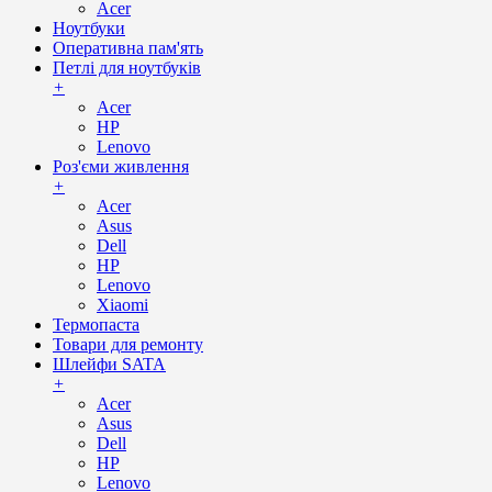
Acer
Ноутбуки
Оперативна пам'ять
Петлі для ноутбуків
+
Acer
HP
Lenovo
Роз'єми живлення
+
Acer
Asus
Dell
HP
Lenovo
Xiaomi
Термопаста
Товари для ремонту
Шлейфи SATA
+
Acer
Asus
Dell
HP
Lenovo