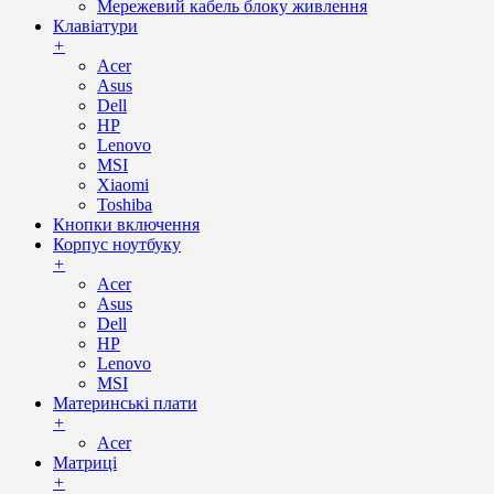
Мережевий кабель блоку живлення
Клавіатури
+
Acer
Asus
Dell
HP
Lenovo
MSI
Xiaomi
Toshiba
Кнопки включення
Корпус ноутбуку
+
Acer
Asus
Dell
HP
Lenovo
MSI
Материнські плати
+
Acer
Матриці
+