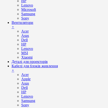
HP
Lenovo
Microsoft
Samsung
Sony
Вентилятори
+
Acer
Asus
Dell
HP
Lenovo
MSI
Xiaomi
Деталі для проекторів
Кабелі для блоків живлення
+
Acer
Apple
Asus
Dell
HP
Lenovo
Samsung
Sony