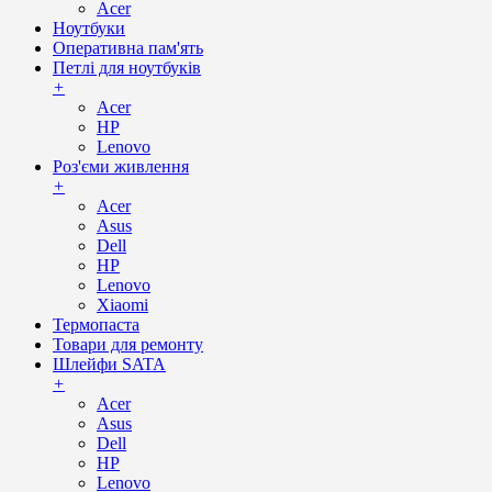
Acer
Ноутбуки
Оперативна пам'ять
Петлі для ноутбуків
+
Acer
HP
Lenovo
Роз'єми живлення
+
Acer
Asus
Dell
HP
Lenovo
Xiaomi
Термопаста
Товари для ремонту
Шлейфи SATA
+
Acer
Asus
Dell
HP
Lenovo