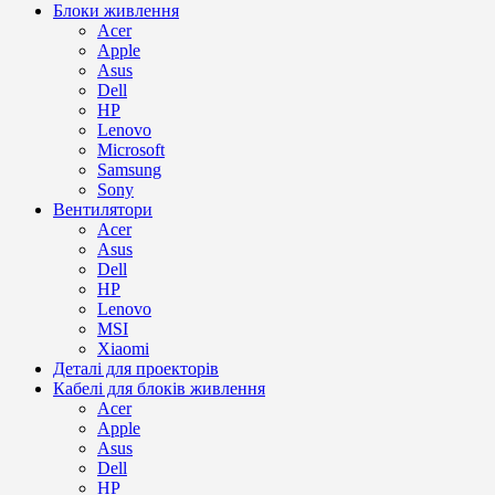
Блоки живлення
Acer
Apple
Asus
Dell
HP
Lenovo
Microsoft
Samsung
Sony
Вентилятори
Acer
Asus
Dell
HP
Lenovo
MSI
Xiaomi
Деталі для проекторів
Кабелі для блоків живлення
Acer
Apple
Asus
Dell
HP