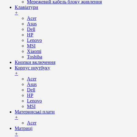
Мережевий кабель блоку живлення
Клавіатури
+
Acer
Asus
Dell
HP
Lenovo
MSI
Xiaomi
Toshiba
Кнопки включення
Корпус ноутбуку
+
Acer
Asus
Dell
HP
Lenovo
MSI
Материнські плати
+
Acer
Матриці
+