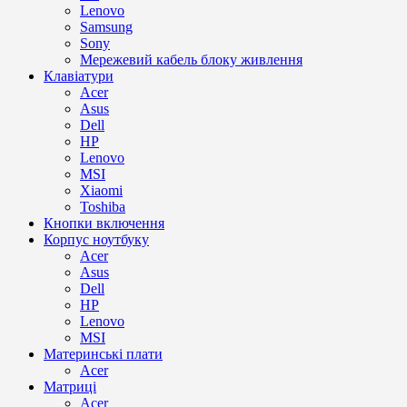
Lenovo
Samsung
Sony
Мережевий кабель блоку живлення
Клавіатури
Acer
Asus
Dell
HP
Lenovo
MSI
Xiaomi
Toshiba
Кнопки включення
Корпус ноутбуку
Acer
Asus
Dell
HP
Lenovo
MSI
Материнські плати
Acer
Матриці
Acer