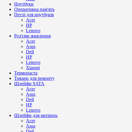
Ноутбуки
Оперативна пам'ять
Петлі для ноутбуків
Acer
HP
Lenovo
Роз'єми живлення
Acer
Asus
Dell
HP
Lenovo
Xiaomi
Термопаста
Товари для ремонту
Шлейфи SATA
Acer
Asus
Dell
HP
Lenovo
Шлейфи для матриць
Acer
Asus
Dell