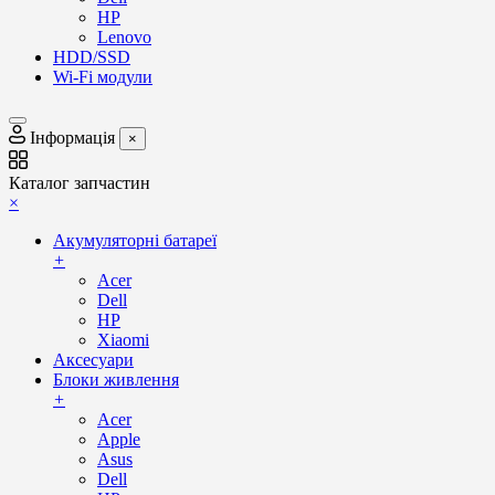
HP
Lenovo
HDD/SSD
Wi-Fi модули
Інформація
×
Каталог запчастин
×
Акумуляторні батареї
+
Acer
Dell
HP
Xiaomi
Аксесуари
Блоки живлення
+
Acer
Apple
Asus
Dell