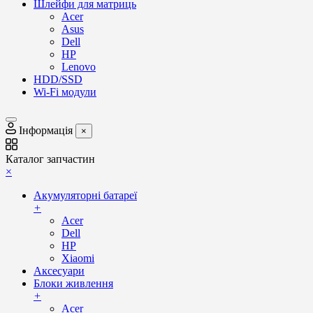
Шлейфи для матриць
Acer
Asus
Dell
HP
Lenovo
HDD/SSD
Wi-Fi модули
Інформація
×
Каталог запчастин
×
Акумуляторні батареї
+
Acer
Dell
HP
Xiaomi
Аксесуари
Блоки живлення
+
Acer