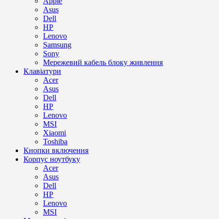
Apple
Asus
Dell
HP
Lenovo
Samsung
Sony
Мережевий кабель блоку живлення
Клавіатури
Acer
Asus
Dell
HP
Lenovo
MSI
Xiaomi
Toshiba
Кнопки включення
Корпус ноутбуку
Acer
Asus
Dell
HP
Lenovo
MSI