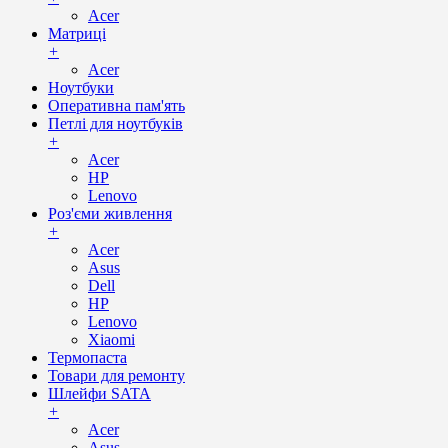
Acer
Матриці
+
Acer
Ноутбуки
Оперативна пам'ять
Петлі для ноутбуків
+
Acer
HP
Lenovo
Роз'єми живлення
+
Acer
Asus
Dell
HP
Lenovo
Xiaomi
Термопаста
Товари для ремонту
Шлейфи SATA
+
Acer
Asus