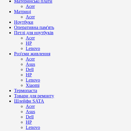
Материнські плати
Acer
Матриці
Acer
Ноутбуки
Оперативна пам'ять
Петлі для ноутбуків
Acer
HP
Lenovo
Роз'єми живлення
Acer
Asus
Dell
HP
Lenovo
Xiaomi
Термопаста
Товари для ремонту
Шлейфи SATA
Acer
Asus
Dell
HP
Lenovo