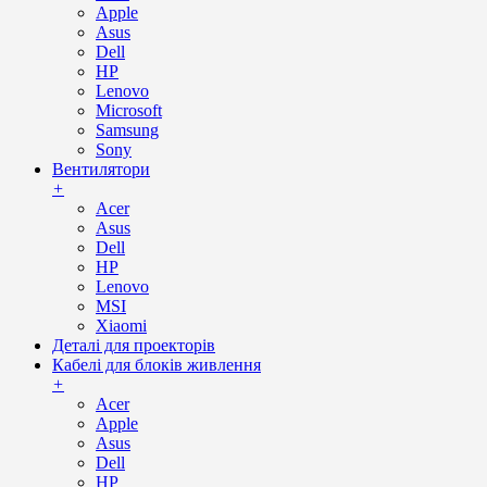
Apple
Asus
Dell
HP
Lenovo
Microsoft
Samsung
Sony
Вентилятори
+
Acer
Asus
Dell
HP
Lenovo
MSI
Xiaomi
Деталі для проекторів
Кабелі для блоків живлення
+
Acer
Apple
Asus
Dell
HP