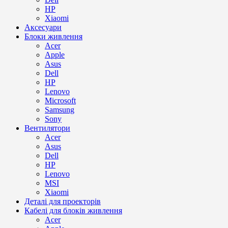
HP
Xiaomi
Аксесуари
Блоки живлення
Acer
Apple
Asus
Dell
HP
Lenovo
Microsoft
Samsung
Sony
Вентилятори
Acer
Asus
Dell
HP
Lenovo
MSI
Xiaomi
Деталі для проекторів
Кабелі для блоків живлення
Acer