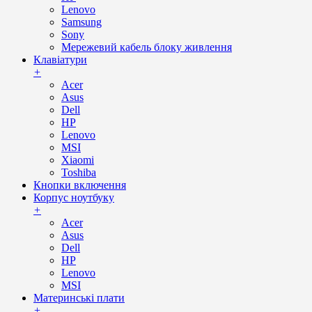
Lenovo
Samsung
Sony
Мережевий кабель блоку живлення
Клавіатури
+
Acer
Asus
Dell
HP
Lenovo
MSI
Xiaomi
Toshiba
Кнопки включення
Корпус ноутбуку
+
Acer
Asus
Dell
HP
Lenovo
MSI
Материнські плати
+