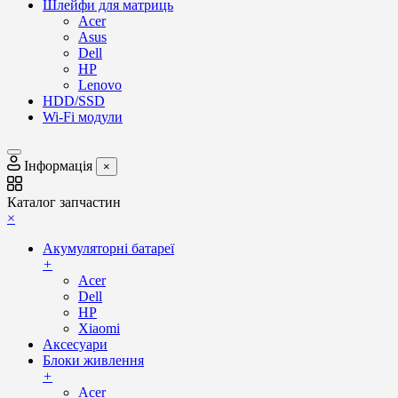
Шлейфи для матриць
Acer
Asus
Dell
HP
Lenovo
HDD/SSD
Wi-Fi модули
Інформація
×
Каталог запчастин
×
Акумуляторні батареї
+
Acer
Dell
HP
Xiaomi
Аксесуари
Блоки живлення
+
Acer