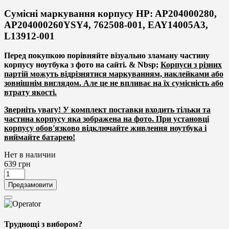
Сумісні маркування корпусу HP: AP204000280,
AP204000260YSY4, 762508-001, EAY14005A3,
L13912-001
Перед покупкою
порівняйте візуально зламану частину
корпусу ноутбука
з фото на сайті. & Nbsp;
Корпуси з різних
партій можуть відрізнятися маркуванням, наклейками або
зовнішнім виглядом. Але це не впливає на їх сумісність або
втрату якості.
Зверніть увагу!
У комплект поставки входить тільки та
частина корпусу яка зображена на фото. При установці
корпусу обов'язково відключайте живлення ноутбука і
виймайте батарею!
Нет в наличии
639
грн
Предзамовити
Труднощі з вибором?