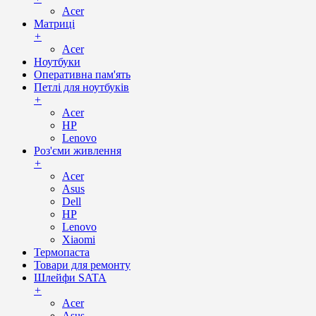
Acer
Матриці
+
Acer
Ноутбуки
Оперативна пам'ять
Петлі для ноутбуків
+
Acer
HP
Lenovo
Роз'єми живлення
+
Acer
Asus
Dell
HP
Lenovo
Xiaomi
Термопаста
Товари для ремонту
Шлейфи SATA
+
Acer
Asus