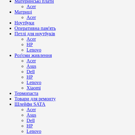
Материнські плати
Acer
Матриці
Acer
Ноутбуки
Оперативна пам'ять
Петлі для ноутбуків
Acer
HP
Lenovo
Роз'єми живлення
Acer
Asus
Dell
HP
Lenovo
Xiaomi
Термопаста
Товари для ремонту
Шлейфи SATA
Acer
Asus
Dell
HP
Lenovo