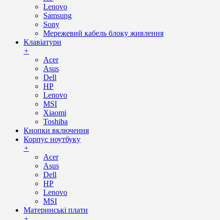
Lenovo
Samsung
Sony
Мережевий кабель блоку живлення
Клавіатури
+
Acer
Asus
Dell
HP
Lenovo
MSI
Xiaomi
Toshiba
Кнопки включення
Корпус ноутбуку
+
Acer
Asus
Dell
HP
Lenovo
MSI
Материнські плати
+