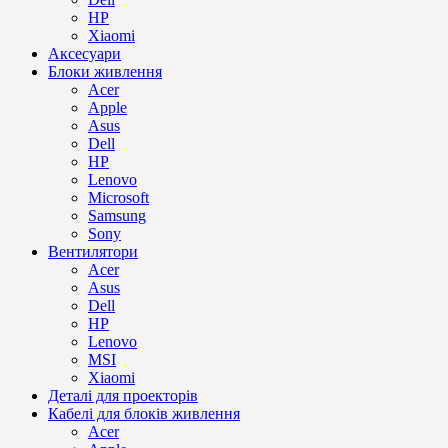
HP
Xiaomi
Аксесуари
Блоки живлення
Acer
Apple
Asus
Dell
HP
Lenovo
Microsoft
Samsung
Sony
Вентилятори
Acer
Asus
Dell
HP
Lenovo
MSI
Xiaomi
Деталі для проекторів
Кабелі для блоків живлення
Acer