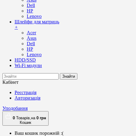
Dell
HP
Lenovo
Шлейфи для матриць
+
Acer
Asus
Dell
HP
Lenovo
HDD/SSD
Wi-Fi модули
Знайти
Кабінет
Реєстрація
Авторизація
Уподобання
0
Товарів,
на
0
грн
Кошик
Ваш кошик порожній :(