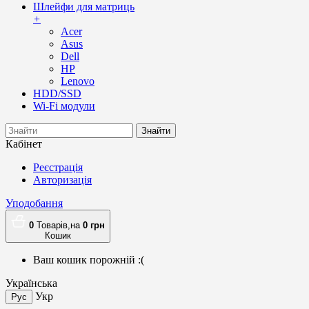
Шлейфи для матриць
+
Acer
Asus
Dell
HP
Lenovo
HDD/SSD
Wi-Fi модули
Знайти
Кабінет
Реєстрація
Авторизація
Уподобання
0
Товарів,
на
0
грн
Кошик
Ваш кошик порожній :(
Українська
Укр
Рус