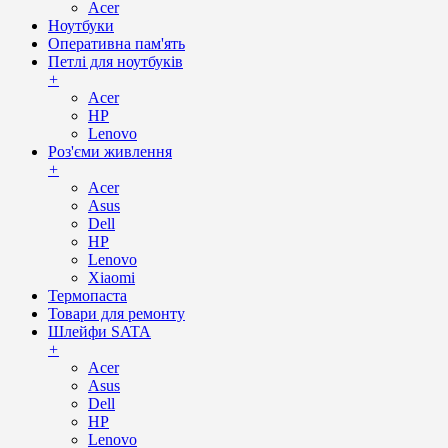
Acer
Ноутбуки
Оперативна пам'ять
Петлі для ноутбуків
+
Acer
HP
Lenovo
Роз'єми живлення
+
Acer
Asus
Dell
HP
Lenovo
Xiaomi
Термопаста
Товари для ремонту
Шлейфи SATA
+
Acer
Asus
Dell
HP
Lenovo