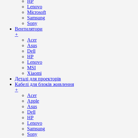
HP
Lenovo
Microsoft
Samsung
Sony
Вентилятори
+
Acer
Asus
Dell
HP
Lenovo
MSI
Xiaomi
Деталі для проекторів
Кабелі для блоків живлення
+
Acer
Apple
Asus
Dell
HP
Lenovo
Samsung
Sony