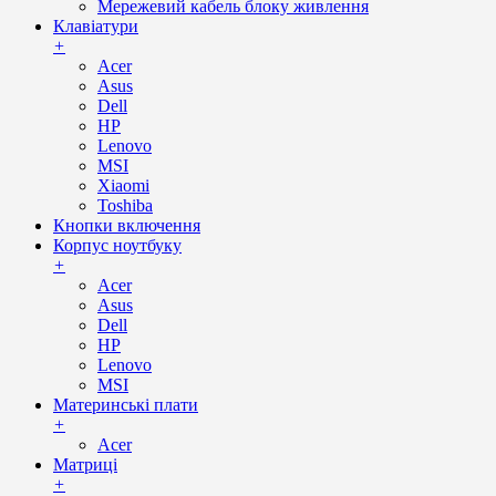
Мережевий кабель блоку живлення
Клавіатури
+
Acer
Asus
Dell
HP
Lenovo
MSI
Xiaomi
Toshiba
Кнопки включення
Корпус ноутбуку
+
Acer
Asus
Dell
HP
Lenovo
MSI
Материнські плати
+
Acer
Матриці
+