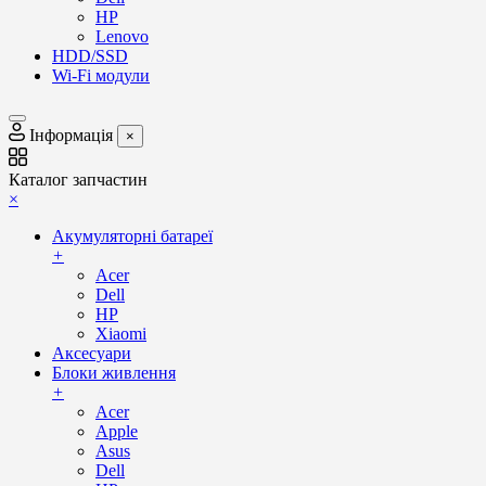
HP
Lenovo
HDD/SSD
Wi-Fi модули
Інформація
×
Каталог запчастин
×
Акумуляторні батареї
+
Acer
Dell
HP
Xiaomi
Аксесуари
Блоки живлення
+
Acer
Apple
Asus
Dell