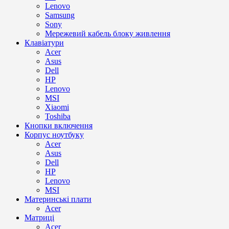
Lenovo
Samsung
Sony
Мережевий кабель блоку живлення
Клавіатури
Acer
Asus
Dell
HP
Lenovo
MSI
Xiaomi
Toshiba
Кнопки включення
Корпус ноутбуку
Acer
Asus
Dell
HP
Lenovo
MSI
Материнські плати
Acer
Матриці
Acer