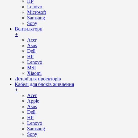
HP
Lenovo
Microsoft
Samsung
Sony
Вентилятори
+
Acer
Asus
Dell
HP
Lenovo
MSI
Xiaomi
Деталі для проекторів
Кабелі для блоків живлення
+
Acer
Apple
Asus
Dell
HP
Lenovo
Samsung
Sony