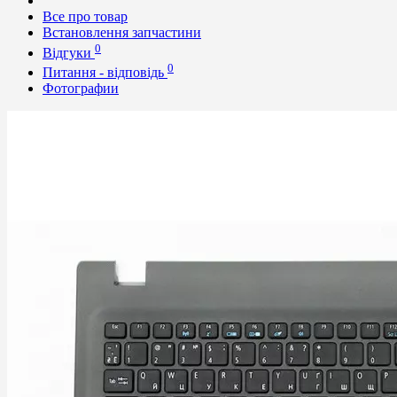
Все про товар
Встановлення запчастини
0
Відгуки
0
Питання - відповідь
Фотографии