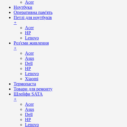
Acer
Ноутбуки
Оперативна пам'ять
Петлі для ноутбуків
+
Acer
HP
Lenovo
Роз'єми живлення
+
Acer
Asus
Dell
HP
Lenovo
Xiaomi
Термопаста
Товари для ремонту
Шлейфи SATA
+
Acer
Asus
Dell
HP
Lenovo