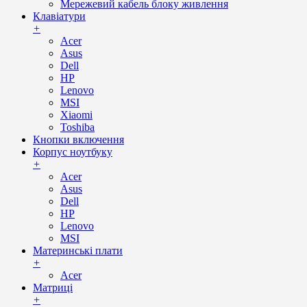
Мережевий кабель блоку живлення
Клавіатури
+
Acer
Asus
Dell
HP
Lenovo
MSI
Xiaomi
Toshiba
Кнопки включення
Корпус ноутбуку
+
Acer
Asus
Dell
HP
Lenovo
MSI
Материнські плати
+
Acer
Матриці
+