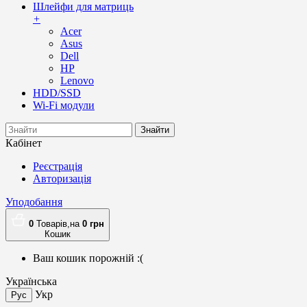
Шлейфи для матриць
+
Acer
Asus
Dell
HP
Lenovo
HDD/SSD
Wi-Fi модули
Знайти
Кабінет
Реєстрація
Авторизація
Уподобання
0
Товарів,
на
0
грн
Кошик
Ваш кошик порожній :(
Українська
Укр
Рус