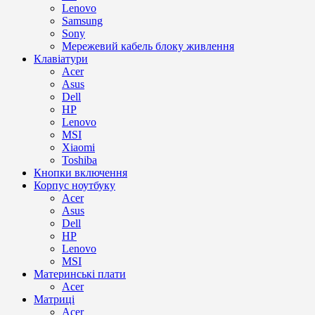
Lenovo
Samsung
Sony
Мережевий кабель блоку живлення
Клавіатури
Acer
Asus
Dell
HP
Lenovo
MSI
Xiaomi
Toshiba
Кнопки включення
Корпус ноутбуку
Acer
Asus
Dell
HP
Lenovo
MSI
Материнські плати
Acer
Матриці
Acer