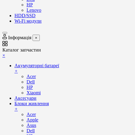
HP
Lenovo
HDD/SSD
Wi-Fi модули
Інформація
×
Каталог запчастин
×
Акумуляторні батареї
+
Acer
Dell
HP
Xiaomi
Аксесуари
Блоки живлення
+
Acer
Apple
Asus
Dell