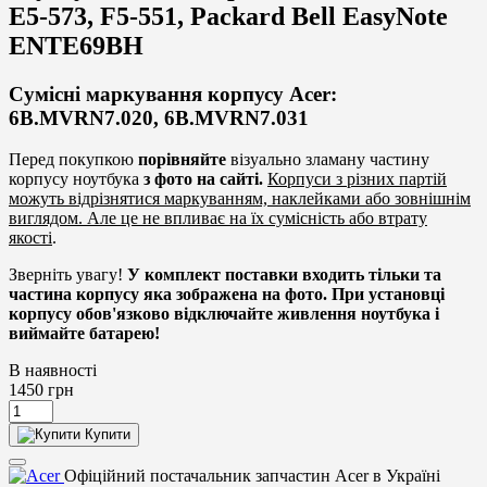
E5-573, F5-551, Packard Bell EasyNote
ENTE69BH
Сумісні маркування корпусу Acer:
6B.MVRN7.020, 6B.MVRN7.031
Перед покупкою
порівняйте
візуально зламану частину
корпусу ноутбука
з фото на сайті.
Корпуси з різних партій
можуть відрізнятися маркуванням, наклейками або зовнішнім
виглядом. Але це не впливає на їх сумісність або втрату
якості
.
Зверніть увагу!
У комплект поставки входить тільки та
частина корпусу яка зображена на фото. При установці
корпусу обов'язково відключайте живлення ноутбука і
виймайте батарею!
В наявності
1450
грн
Купити
Офіційний постачальник запчастин Acer в Україні