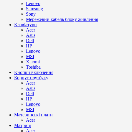
Lenovo
Samsung
Sony
Мережевий кабель блоку живлення
Клавіатури
Acer
Asus
Dell
HP
Lenovo
MSI
Xiaomi
Toshiba
Кнопки включення
Корпус ноутбуку
Acer
Asus
Dell
HP
Lenovo
MSI
Материнські плати
Acer
Матриці
Acer