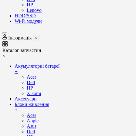
HP
Lenovo
HDD/SSD
Wi-Fi модули
Інформація
×
Каталог запчастин
×
Акумуляторні батареї
+
Acer
Dell
HP
Xiaomi
Аксесуари
Блоки живлення
+
Acer
Apple
Asus
Dell