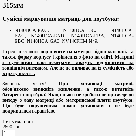
315мм
Сумісні маркування матриць для ноутбука:
N140HCA-EAC, N140HCA-E5C, N140HCA-
EAC, N140HCA-EAD, N140HCA-EBA, N140HCA-
EBC, N140HCA-GA3, NV140FHM-N49.
Перед покупкою
порівняйте параметри рідної матриці,
а
також форму корпусу і кріплення з фото на сайті.
Матриці
з сумісними парт-номерами можуть відрізнятися за
зовнішнім виглядом. Але це не впливає на їх сумісність або
втрату якості .
Зверніть увагу!
При установці матриці,
обов'язково вимкніть живлення, а також витягніть
батарею з ноутбука! Якщо цього не зробити це призведе до
виходу з ладу матриці або материнської плати ноутбука.
Що буде порушенням вимог установки і не буде
покриватися гарантією.
Нет в наличии
2600
грн