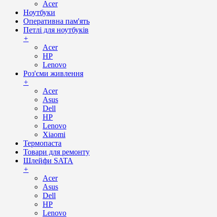
Acer
Ноутбуки
Оперативна пам'ять
Петлі для ноутбуків
+
Acer
HP
Lenovo
Роз'єми живлення
+
Acer
Asus
Dell
HP
Lenovo
Xiaomi
Термопаста
Товари для ремонту
Шлейфи SATA
+
Acer
Asus
Dell
HP
Lenovo