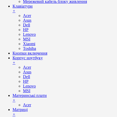
Мережевий кабель блоку живлення
Клавіатури
+
Acer
Asus
Dell
HP
Lenovo
MSI
Xiaomi
Toshiba
Кнопки включення
Корпус ноутбуку
+
Acer
Asus
Dell
HP
Lenovo
MSI
Материнські плати
+
Acer
Матриці
+