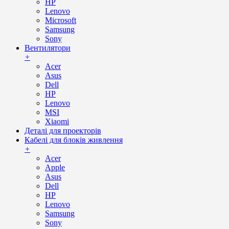
HP
Lenovo
Microsoft
Samsung
Sony
Вентилятори
+
Acer
Asus
Dell
HP
Lenovo
MSI
Xiaomi
Деталі для проекторів
Кабелі для блоків живлення
+
Acer
Apple
Asus
Dell
HP
Lenovo
Samsung
Sony