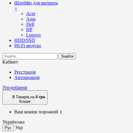
Шлейфи для матриць
+
Acer
Asus
Dell
HP
Lenovo
HDD/SSD
Wi-Fi модули
Знайти
Кабінет
Реєстрація
Авторизація
Уподобання
0
Товарів,
на
0
грн
Кошик
Ваш кошик порожній :(
Українська
Укр
Рус