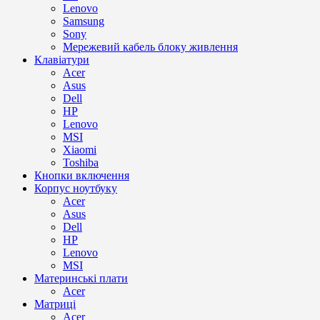
Lenovo
Samsung
Sony
Мережевий кабель блоку живлення
Клавіатури
Acer
Asus
Dell
HP
Lenovo
MSI
Xiaomi
Toshiba
Кнопки включення
Корпус ноутбуку
Acer
Asus
Dell
HP
Lenovo
MSI
Материнські плати
Acer
Матриці
Acer