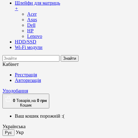
Шлейфи для матриць
+
Acer
Asus
Dell
HP
Lenovo
HDD/SSD
Wi-Fi модули
Знайти
Кабінет
Реєстрація
Авторизація
Уподобання
0
Товарів,
на
0
грн
Кошик
Ваш кошик порожній :(
Українська
Укр
Рус