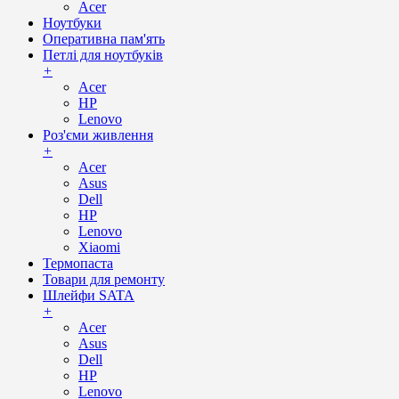
Acer
Ноутбуки
Оперативна пам'ять
Петлі для ноутбуків
+
Acer
HP
Lenovo
Роз'єми живлення
+
Acer
Asus
Dell
HP
Lenovo
Xiaomi
Термопаста
Товари для ремонту
Шлейфи SATA
+
Acer
Asus
Dell
HP
Lenovo