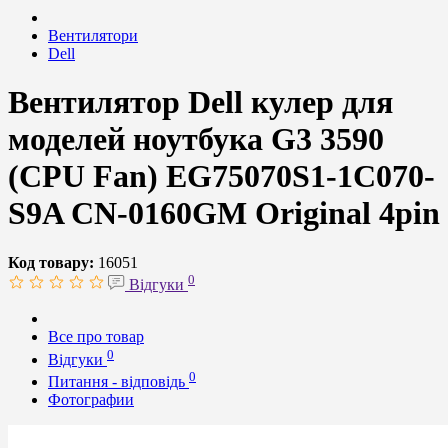
Вентилятори
Dell
Вентилятор Dell кулер для
моделей ноутбука G3 3590
(CPU Fan) EG75070S1-1C070-
S9A CN-0160GM Original 4pin
Код товару:
16051
0
Відгуки
Все про товар
0
Відгуки
0
Питання - відповідь
Фотографии