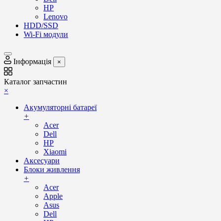
HP
Lenovo
HDD/SSD
Wi-Fi модули
Інформація
×
Каталог запчастин
×
Акумуляторні батареї
+
Acer
Dell
HP
Xiaomi
Аксесуари
Блоки живлення
+
Acer
Apple
Asus
Dell