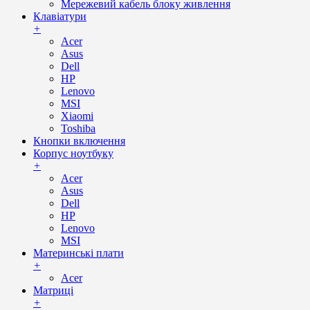
Мережевий кабель блоку живлення
Клавіатури
+
Acer
Asus
Dell
HP
Lenovo
MSI
Xiaomi
Toshiba
Кнопки включення
Корпус ноутбуку
+
Acer
Asus
Dell
HP
Lenovo
MSI
Материнські плати
+
Acer
Матриці
+