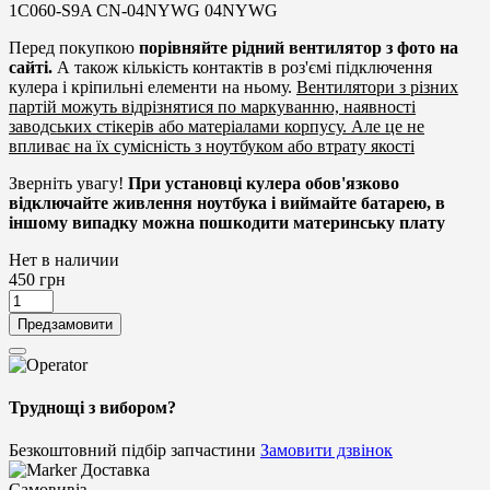
1C060-S9A CN-04NYWG 04NYWG
Перед покупкою
порівняйте рідний вентилятор з фото на
сайті.
А також кількість контактів в роз'ємі підключення
кулера і кріпильні елементи на ньому.
Вентилятори з різних
партій можуть відрізнятися по маркуванню, наявності
заводських стікерів або матеріалами корпусу. Але це не
впливає на їх сумісність з ноутбуком або втрату якості
Зверніть увагу!
При установці кулера обов'язково
відключайте живлення ноутбука і виймайте батарею, в
іншому випадку можна пошкодити материнську плату
Нет в наличии
450
грн
Предзамовити
Труднощі з вибором?
Безкоштовний підбір запчастини
Замовити дзвінок
Доставка
Самовивіз