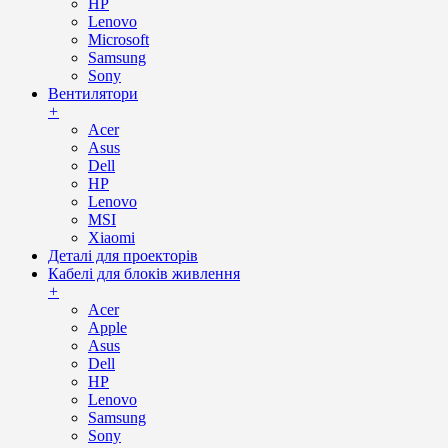
HP
Lenovo
Microsoft
Samsung
Sony
Вентилятори
+
Acer
Asus
Dell
HP
Lenovo
MSI
Xiaomi
Деталі для проекторів
Кабелі для блоків живлення
+
Acer
Apple
Asus
Dell
HP
Lenovo
Samsung
Sony