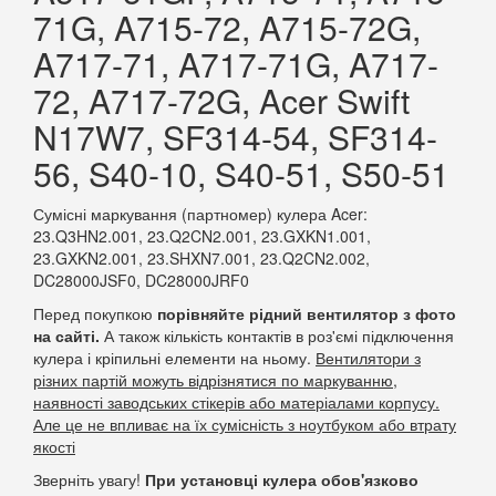
71G, A715-72, A715-72G,
A717-71, A717-71G, A717-
72, A717-72G, Acer Swift
N17W7, SF314-54, SF314-
56, S40-10, S40-51, S50-51
Сумісні маркування (партномер) кулера Acer:
23.Q3HN2.001, 23.Q2CN2.001, 23.GXKN1.001,
23.GXKN2.001, 23.SHXN7.001, 23.Q2CN2.002,
DC28000JSF0, DC28000JRF0
Перед покупкою
порівняйте рідний вентилятор з фото
на сайті.
А також кількість контактів в роз'ємі підключення
кулера і кріпильні елементи на ньому.
Вентилятори з
різних партій можуть відрізнятися по маркуванню,
наявності заводських стікерів або матеріалами корпусу.
Але це не впливає на їх сумісність з ноутбуком або втрату
якості
Зверніть увагу!
При установці кулера обов'язково