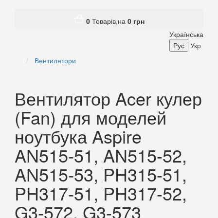
0
Товарів,
на
0
грн
Українська
Рус
Укр
Вентилятори
Вентилятор Acer кулер
(Fan) для моделей
ноутбука Aspire
AN515-51, AN515-52,
AN515-53, PH315-51,
PH317-51, PH317-52,
G3-572, G3-573