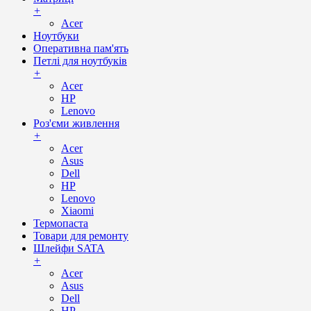
+
Acer
Ноутбуки
Оперативна пам'ять
Петлі для ноутбуків
+
Acer
HP
Lenovo
Роз'єми живлення
+
Acer
Asus
Dell
HP
Lenovo
Xiaomi
Термопаста
Товари для ремонту
Шлейфи SATA
+
Acer
Asus
Dell
HP