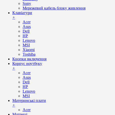
Sony
Мережевий кабель блоку живлення
Клавіатури
+
Acer
Asus
Dell
HP
Lenovo
MSI
Xiaomi
Toshiba
Кнопки включення
Корпус ноутбуку
+
Acer
Asus
Dell
HP
Lenovo
MSI
Материнські плати
+
Acer
Матриці