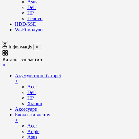
Asus
Dell
HP
Lenovo
HDD/SSD
Wi-Fi модули
Інформація
×
Каталог запчастин
×
Акумуляторні батареї
+
Acer
Dell
HP
Xiaomi
Аксесуари
Блоки живлення
+
Acer
Apple
Asus