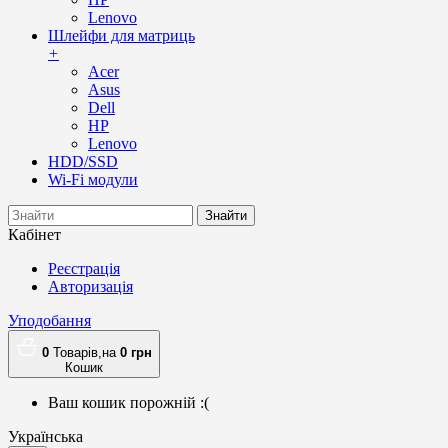
Lenovo
Шлейфи для матриць
+
Acer
Asus
Dell
HP
Lenovo
HDD/SSD
Wi-Fi модули
Знайти
Кабінет
Реєстрація
Авторизація
Уподобання
0
Товарів,
на
0
грн
Кошик
Ваш кошик порожній :(
Українська