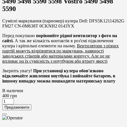
5490 5498 5590 5598 Vostro 5490 5498
5590
Сумісні маркування (парномер) кулера Dell: DFS5K12114262G
FM27 CN-0M638T 0CKNH2 0143YX
Перед покупкою
порівняйте рідної вентилятор з фото на
сайті.
А так же кількість контактів в роз'ємі підключення
кулера і кріпильні елементи на ньому.
Вентилятори з різних
партій можуть відрізнятися по маркувань, наявності
заводських стікерів або матеріалами корпусу. Але це не
впливає на їх сумісність з ноутбуком або втрату якості
Зверніть увагу!
При установці кулера обов'язково
відключайте живлення ноутбука і виймайте батарею, в
іншому випадку можна пошкодити материнську плату
В наличии
400
грн
Предзамовити