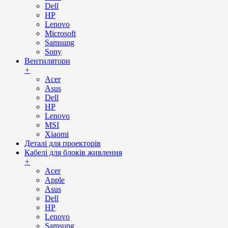
Dell
HP
Lenovo
Microsoft
Samsung
Sony
Вентилятори
+
Acer
Asus
Dell
HP
Lenovo
MSI
Xiaomi
Деталі для проекторів
Кабелі для блоків живлення
+
Acer
Apple
Asus
Dell
HP
Lenovo
Samsung