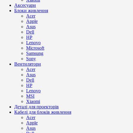
Аксесуари
Блоки живлення
Acer
Apple
Asus
Dell
HP
Lenovo
Microsoft
Samsung
Sony
Вентилятори
Acer
Asus
Dell
HP
Lenovo
MSI
Xiaomi
Деталі для проекторів
Кабелі для блоків живлення
Acer
Apple
Asus