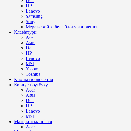
Dell
HP
Lenovo
Samsung
Sony
Мережевий кабель блоку живлення
Клавіатури
Acer
Asus
Dell
HP
Lenovo
MSI
Xiaomi
Toshiba
Кнопки включення
Корпус ноутбуку
Acer
Asus
Dell
HP
Lenovo
MSI
Материнські плати
Acer