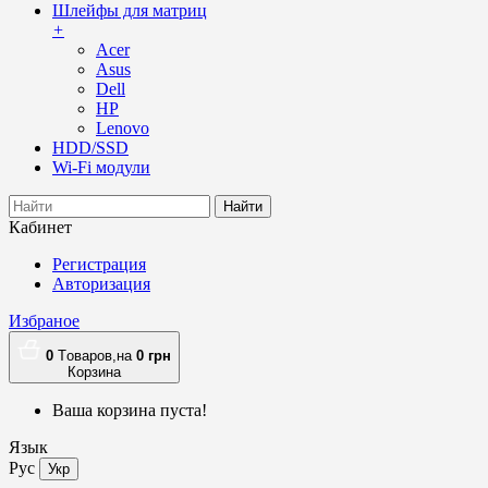
Шлейфы для матриц
+
Acer
Asus
Dell
HP
Lenovo
HDD/SSD
Wi-Fi модули
Найти
Кабинет
Регистрация
Авторизация
Избраное
0
Tоваров,
на
0
грн
Корзина
Ваша корзина пуста!
Язык
Рус
Укр