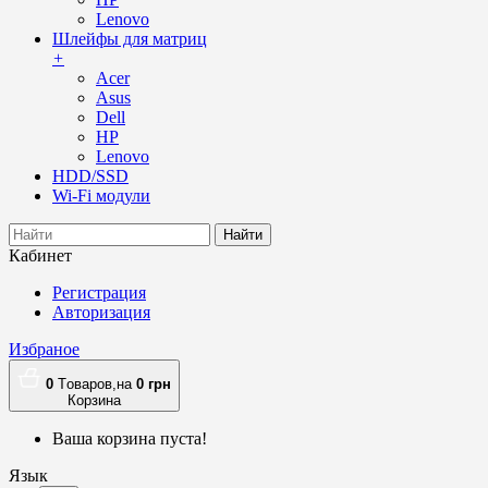
Lenovo
Шлейфы для матриц
+
Acer
Asus
Dell
HP
Lenovo
HDD/SSD
Wi-Fi модули
Найти
Кабинет
Регистрация
Авторизация
Избраное
0
Tоваров,
на
0
грн
Корзина
Ваша корзина пуста!
Язык