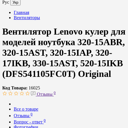
Рус
Укр
Главная
Вентиляторы
Вентилятор Lenovo кулер для
моделей ноутбука 320-15ABR,
320-15AST, 320-15IAP, 320-
17IKB, 330-15AST, 520-15IKB
(DFS541105FC0T) Original
Код Товара:
16025
0
Отзывы
Все о товаре
0
Отзывы
0
Вопрос - ответ
Фотографии