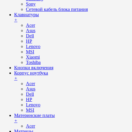
Sony
Сетевой кабель блока питания
Клавиатуры
+
Acer
Asus
Dell
HP
Lenovo
MSI
Xiaomi
Toshiba
Кнопки включения
Корпус ноутбука
+
Acer
Asus
Dell
HP
Lenovo
MSI
Материнские платы
+
Acer
Матрицы