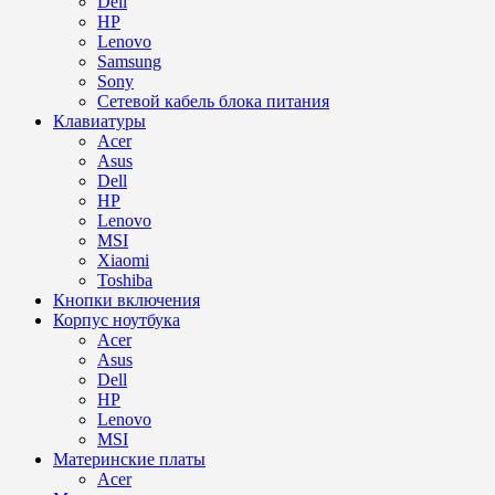
Dell
HP
Lenovo
Samsung
Sony
Сетевой кабель блока питания
Клавиатуры
Acer
Asus
Dell
HP
Lenovo
MSI
Xiaomi
Toshiba
Кнопки включения
Корпус ноутбука
Acer
Asus
Dell
HP
Lenovo
MSI
Материнские платы
Acer